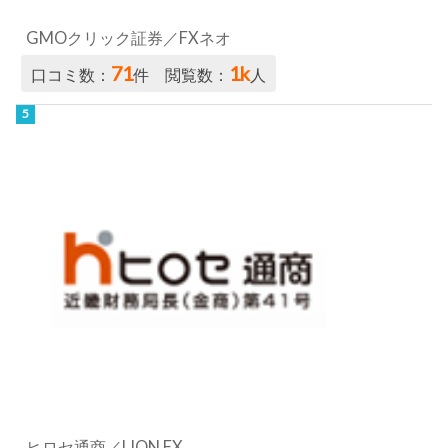
GMOクリック証券／FXネオ
71
1k
口コミ数：
件 閲覧数：
人
ヒロセ通商／LION FX