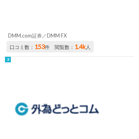
DMM.com証券／DMM FX
153
1.4k
口コミ数：
件 閲覧数：
人