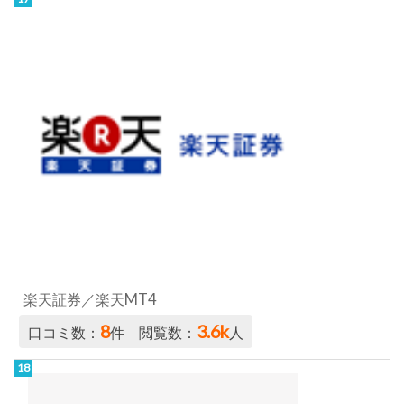
楽天証券／楽天MT4
8
3.6k
口コミ数：
件 閲覧数：
人