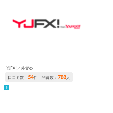
YJFX!／外貨ex
54
788
口コミ数：
件 閲覧数：
人