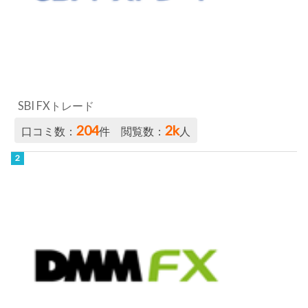
SBI FXトレード
204
2k
口コミ数：
件 閲覧数：
人