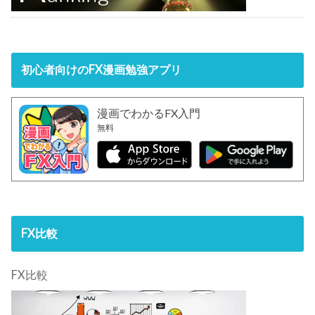
初心者向けのFX漫画勉強アプリ
漫画でわかるFX入門
無料
FX比較
FX比較