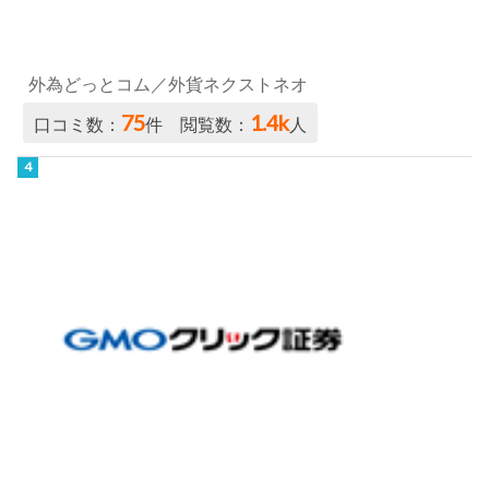
外為どっとコム／外貨ネクストネオ
75
1.4k
口コミ数：
件 閲覧数：
人