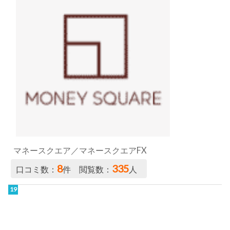
マネースクエア／マネースクエアFX
8
335
口コミ数：
件 閲覧数：
人