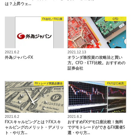
は？上昇ウェ…
FX会社／FX口座
CFD
2021.6.2
2021.12.13
外為ジャパンFX
オランダ株投資の攻略法と買い
方。CFD・ETF比較。おすすめの
証券会社
FXトレード実践必勝法
FXのはじめ方
2021.6.2
2021.6.2
FXスキャルピングとは？FXスキ
おすすめFXデモ口座比較！無料
ャルピングのメリット・デメリッ
でデモトレードができるFX業者5
ト・やり方…
選・やり方…