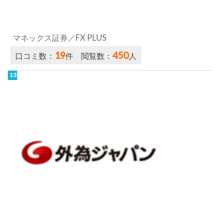
外為ジャパンFX
16
305
口コミ数：
件 閲覧数：
人