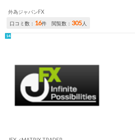
JFX／MATRIX TRADER
12
1.3k
口コミ数：
件 閲覧数：
人