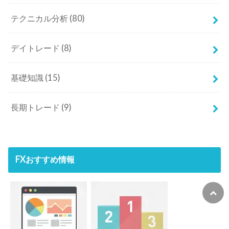
長期トレード
(9)
FXおすすめ情報
初心者向けのFX漫画勉強アプリ
漫画でわかるFX入門