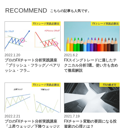
RECOMMEND
こちらの記事も人気です。
FXトレード実践必勝法
FXトレード実践必勝法
2022.1.20
2021.6.2
プロのFXチャート分析実践講座
FXスイングトレードに適したテ
「ブリッシュ・フラッグ／ベアリ
クニカル分析3選。使い方も含め
ッシュ・フラ…
て徹底解説
FXトレード実践必勝法
FXの稼ぎ方
2022.2.21
2021.7.19
プロのFXチャート分析実践講座
FXチャート変動の要因になる投
「上昇ウェッジ／下降ウェッジと
資家の心理とは？