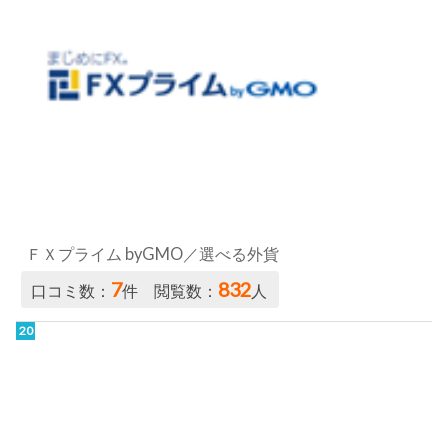
ＦＸプライム byGMO／選べる外貨
7
832
口コミ数：
件 閲覧数：
人