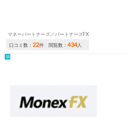
マネックス証券／FX PLUS
19
450
口コミ数：
件 閲覧数：
人