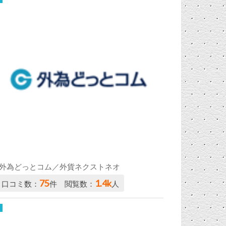
外為どっとコム／外貨ネクストネオ
75
1.4k
口コミ数：
件 閲覧数：
人