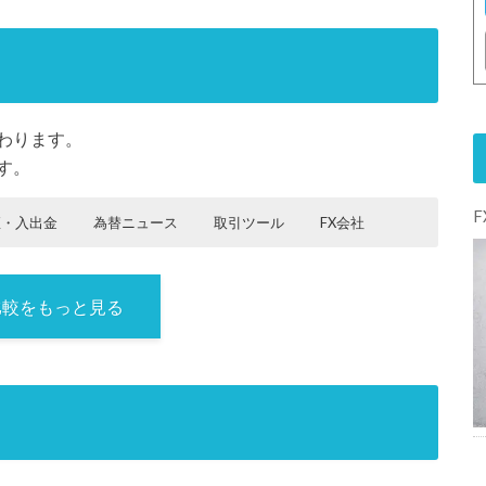
わります。
す。
座・入出金
為替ニュース
取引ツール
FX会社
プ
入金
復総コス
Market
ウェブブラ
自己資本規制比率
スワップ金利・英
スプレッ
取引単位
スプレッ
Mac対応
スワップ金
フィスコ
日本円の入
スプレッ
資本金
スワップ金利・豪ド
売買シグナ
通貨ペア総
ロイター
日本円の出
証拠金
スプレッ
スワッ
最大レバレ
決算
システムト
クイッ
スプレ
ダウ・ジョー
上場
スワ
ネ
初回
スプ
デモトレー
スワップ
米
その他
取引単
スプ
現受
ル
ユ
（米ドル
Win24
ウザ型／イ
ポンド／円
ド・ユーロ
ド・米ドル
利・米ドル
金手数料
ド・ユーロ
ル／円
ル
数
金手数料
の信託
ド・英ポン
プ金
ッジ
の公
レード（リ
ク入金
ッド・
ンズ
ップ
ッ
入金
レッ
ド・バーチ
金利・情
ド
位
レッ
け
円
1万通
ンストール
／円
／円
／円
／円
先
ド／円
利・NZ
開
ピート系発
豪ドル
金
ト
ド・
ャルトレー
報取得日
ル
ド・
比較をもっと見る
×
○
×
×
独自
取引時の
型
ドル／
注機能を含
／円
利・
で
NZ
ド
を
ユー
低コス
円
む）
南ア
出
ドル
証
ロ／
）
フリ
金
／円
拠
米ド
両方
○
○
×
○
カラ
金
ル
ンド
に
0
1,426.4%（2020/06
0.3銭
0.1銭
6円
0.3銭
7億7850万
30ペア
三井住
0.8銭
25倍
あり
0.6銭
澤田ホールディングス
規定
0.9銭
1,000通
0.3pips
／円
で
き
時点）
原則固定
原則固定
原則固定
円
友銀
原則固定
原則固
株式会社
なし
原則
貨
原則固
0円
0円
0円
4円
2020/08/17
る
時
（例外あ
（例外あ
（例外あ
（2019/03
行、み
（例外あ
定（例
（JASDAQ【8699】）
固定
定（例
-
り）
り） （12-
り）
時点）
ずほ信
り）
外あ
（例
外あ
なし
1,000通貨
クイック入
会社負担
○
○
×
×
24時）
託銀
り）
外あ
り）
×
×
○
○
独自、
金サービス
行、あ
り）
その他
は無料