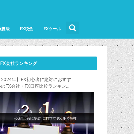
必勝法
FX税金
FXツール
FX会社ランキング
【2024年】FX初心者に絶対におすす
めのFX会社・FX口座比較ランキン
グ。FX初心者におすすめの理由・注
意点も合わせて解説します！