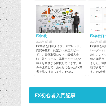
2位
ヒロセ通商／
LION FX
LIONFX系
LION FX
2位
2位
2位
ヒロセ通商／
ヒロセ通商／
ヒロセ通商／
LION FX
LION
LION FX
27万3728口
無料（1,000
無料（1,000
573億4622
0.2銭
20円
LION FX
LION FX
LION FX
FX
座（2020/07
通貨単位も
通貨単位も
7千円
原則固定
2位
ヒロセ通商／
LION FX
2円
-60円
時点）[※ヒ
無料）
無料）
（2020/07
LION FX
ロセ通商合
点）[※ヒ
3位
DMM.com証券
DMM FX
○
2位
ヒロセ通商／
LION FX
25倍
10,0
計]
セ通商合計
／DMM FX
LION FX
3位
DMM.com証券／
DMM FX
独自（シン
FX比較
FX会社口
DMM FX
プレクス
3位
3位
DMM.com証券
DMM.com証券
DMM
DMM FX
75万口座
無料
1315億210
20円
系）
2021年6月2日
2021年6月2
／DMM FX
／DMM FX
FX
（2020/01時
万円
3位
DMM.com証券
DMM FX
7円
-9円
FX業者を口座タイプ、スプレッド、
FX会社を利
点）
（2019/11
／DMM FX
[※DMM.com
点）
売買手数料、約定力（約定スピー
レーダー）
4位
YJFX!／外貨ex
外貨ex
○
証券合計]
[※DMM.c
ド）、最低取引ロット、最低入金
施し、いく
証券合計]
額、取引ツール、為替ニュースなど
価と満足点
4位
YJFX!／外貨ex
外貨ex
独自（スリ
様々な角度から比較しています。条
ました。実
ーエイシス
3位
DMM.com証券
DMM FX
25倍
規定
件を比較して、あなたに合ったFX業
頼できる口
4位
YJFX!／外貨ex
外貨ex
無料（1,000
20円
テム系）
／DMM FX
通貨単位も
者を見つけましょう。 FX比...
す。 FX会
3位
DMM.com証券
DMM FX
無料
0.2銭
4位
YJFX!／外貨ex
外貨ex
7円
-23円
4位
YJFX!／外貨ex
外貨ex
38万7276口
無料）
1092億180
5位
GMOクリック
FXネオ
×
／DMM FX
座（2020/06
万円
証券／FXネオ
時点）
（2020/06
5位
GMOクリック証
FXネオ
GMOクリ
点）
券／FXネオ
ク証券系
5位
GMOクリック
FXネオ
無料
20円
FX初心者入門記事
4位
YJFX!／外貨ex
外貨ex
25倍
規定
証券／FXネオ
5位
GMOクリック
FXネオ
7円
-13円
4位
YJFX!／外貨ex
外貨ex
無料（1,000
0.2銭
証券／FXネオ
通貨単位も
原則固定