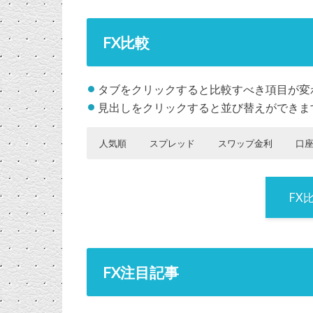
FX比較
タブをクリックすると比較すべき項目が変
見出しをクリックすると並び替えができま
人気順
スプレッド
スワップ金利
口
人
人気
人気ラ
人気
人気ラン
人気ランキ
人
FX会社名
FX会社名
FX会社名
FX会社名
FX会社名
FX会社名
FX会社名
口座名
口座
口座名
口座名
口座名
口座名
口座数
口座名
売買手数料
スワップ
売買手数料
最大レバレ
FXi24
使用システ
証拠金残高
スプレッ
スワッ
初回
往
気
ラン
ンキン
ラン
キング
ング
気
名
（1万通
金利・米
（1万通貨・
ッジ
ム
ド・米ド
金利・
ト
ラ
キン
グ
キン
ラ
貨・片道）
ドル／円
片道）
／円
ーロ／
／円
FX
1位
外為どっとコム
外貨ネクスト
○
ン
グ
グ
ン
貨
キ
キ
最
／外貨ネクスト
ネオ
ン
ン
ト
ネオ
1位
外為どっとコム
外貨ネクス
フューチャ
グ
グ
／外貨ネクスト
トネオ
ーアーキテ
1位
1位
1位
外為どっとコム
外為どっとコム
外為どっとコム
外貨ネクス
外貨ネ
外貨ネクス
51万3936口
無料（1,000
無料（1,000
1125億830
0.1銭
10円
ネオ
クト系
／外貨ネクスト
／外貨ネクスト
／外貨ネクスト
トネオ
クスト
トネオ
座（2020/06
通貨単位も
通貨単位も
万円
原則固定
1位
外為どっとコム
外貨ネク
6円
-30円
FX注目記事
ネオ
ネオ
ネオ
ネオ
時点）
無料）
無料）
（2020/06
（例外あ
／外貨ネクスト
ストネオ
点）
り） （12
1位
外為どっとコム
外貨ネクス
25倍
規定
ネオ
24時）
2位
ヒロセ通商／
LION FX
○
／外貨ネクスト
トネオ
LION FX
ネオ