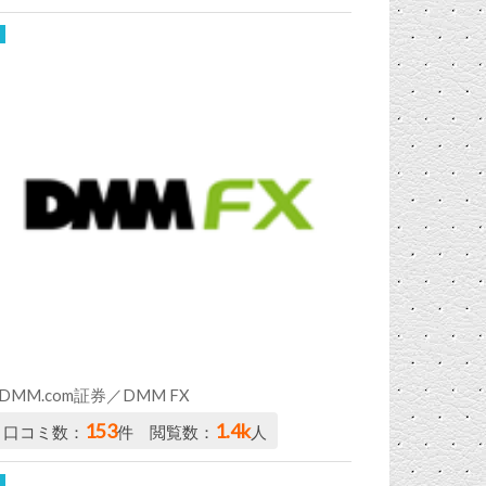
DMM.com証券／DMM FX
153
1.4k
口コミ数：
件 閲覧数：
人