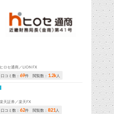
ヒロセ通商／LION FX
69
1.2k
口コミ数：
件 閲覧数：
人
楽天証券／楽天FX
62
821
口コミ数：
件 閲覧数：
人