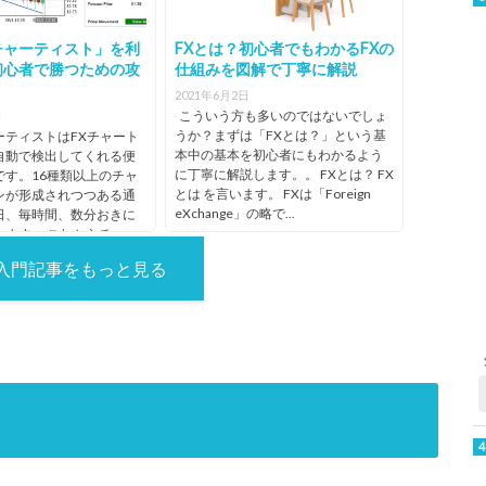
チャーティスト」を利
FXとは？初心者でもわかるFXの
初心者で勝つための攻
仕組みを図解で丁寧に解説
2021年6月2日
こういう方も多いのではないでしょ
日
うか？まずは「FXとは？」という基
ーティストはFXチャート
本中の基本を初心者にもわかるよう
自動で検出してくれる便
に丁寧に解説します。。 FXとは？ FX
です。16種類以上のチャ
とは を言います。 FXは「Foreign
ンが形成されつつある通
eXchange」の略で...
日、毎時間、数分おきに
れます。 これからチャー
初心者から...
者入門記事をもっと見る