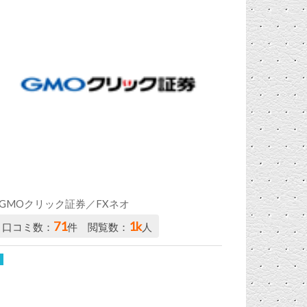
GMOクリック証券／FXネオ
71
1k
口コミ数：
件 閲覧数：
人