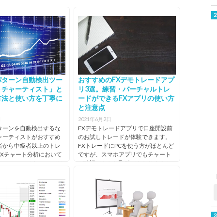
5通貨ペアは
式会社
南アラ
10,000通
ンド/円
貨）
0
537.1%（2020/06
43億4666
三井住
あり
GMOインターネット
など5
時点）
万3925円
友銀
株式会社（東証1部
通貨ペ
なし
10,000通貨
クイック入
会社負担
○
○
×
×
時
（2020/08
行、み
【9449】）・ＧＭＯ
アは
（※南アラ
金サービス
時点）
ずほ信
フィナンシャルホール
10,000
ンド/円など
は無料
託銀
ディングス株式会社
通貨）
2通貨ペアは
行、三
（JASDAQ【7177】）
100,000通
0.5銭
7円
20ペア
井住友
25倍
規定
10,000
貨）
信託銀
なし
通貨
パターン自動検出ツー
おすすめのFXデモトレードアプ
行、日
（※南
証金信
アラン
トチャーティスト」と
リ3選。練習・バーチャルトレ
託銀行
ド/円な
方法と使い方を丁寧に
ードができるFXアプリの使い方
ど2通
と注意点
貨ペア
は
日
2021年6月2日
100,000
ターンを自動検出するな
FXデモトレードアプリで口座開設前
通貨）
ャーティストがおすすめ
のお試しトレードが体験できます。
者から中級者以上のトレ
FXトレードにPCを使う方がほとんど
FXチャート分析において
ですが、スマホアプリでもチャート
つツールです。 FXでは
が確認できたり取引できたりすると
析が欠かせませんが、チ
便利。どこにいても何時でも、手軽
ンのリサー...
にFXに取り組むことが...