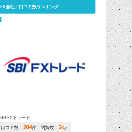
FX会社／口コミ数ランキング
SBI FXトレード
204
2k
口コミ数：
件 閲覧数：
人