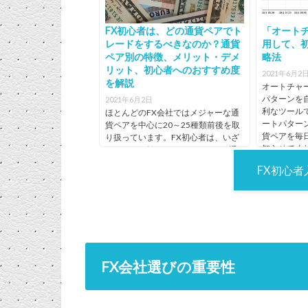
FX初心者は、どの通貨ペアでト
「オート
レードをするべきなのか？通貨
用して、
ペア別の特徴、メリット・デメ
略法
リット、初心者へのおすすめ度
2021年6月2
を解説
オートチャ
パターンを
2021年6月2日
利なツール
ほとんどのFX会社ではメジャーな通
ートパター
貨ペアを中心に20～25種類前後を取
貨ペアを毎
り扱っています。FX初心者は、いざ
知らせてく
トレードを始めるにあたってどの通
ト分析を学ぶ
貨ペアを選べばよいのか悩む方も多
FX初心
いでしょう。 通貨によって特徴があ
り、あまり動かない...
FX会社選びの重要性