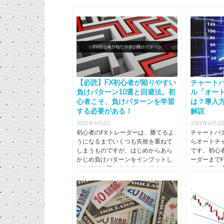
無料）
5位
GMOクリック
FXネオ
68万6035口
1942億370
証券／FXネオ
座（2020/07
万円
5位
GMOクリック
FXネオ
25倍
規定
時点）
（2020/07
証券／FXネオ
点）
5位
GMOクリック
FXネオ
無料
0.2銭
証券／FXネオ
【必読】FX初心者が陥りやすい
チャート
負けパターン10選と回避法。初
ル「オー
心者こそ、負けパターンを学習
は？導入
する必要がある！
解説
2021年6月2日
2021年6月2
初心者のFXトレーダーは、勝てるよ
チャートパ
うになるまでいくつも失敗を重ねて
らオートチ
しまうものですが、はじめからあら
です。初心
かじめ負けパターンをインプットし
ーダーまで
ておけば、勝てるようになるまでの
とても役に立
期間も、大幅に短縮できるはずで
チャート分
す。今回は、FX初心者が陥り...
ャートパター