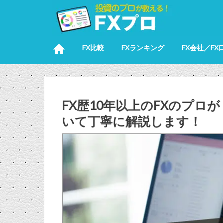
FX比較
FXランキング
FX会社／FX
FX歴10年以上のFXのプロ
いて丁寧に解説します！