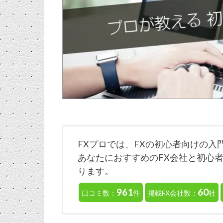
FXプロでは、FXの初心者向けの
あなたにおすすめのFX会社と初心
ります。
961
60
口コミ数：
件
掲載FX会社数：
社