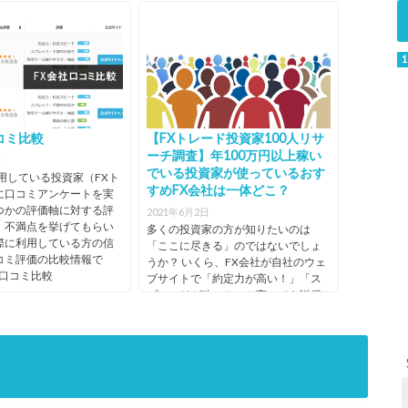
おぞら
両方
○
○
○
○
銀行
万
737.3%（2020/06
0.5銭
0.2銭
2円
0.5銭
9億4362万
50ペア
三井住
1.0銭
25倍
あり
0.7銭
ヒロセ通商株式会社
10,000
1.0銭
1,000通
0.4pips
時点）
原則固定
原則固定
原則固定
5千円
友銀行
原則固定
原則固
（JASDAQ【7185】）
円
原則
貨（※
原則固
1円
4円
5円
6円
2020/08/18
時
（2020/08
定
固定
ノルウ
定
ロ
時点）
ェーク
×
×
×
×
その他
00円
1,000通貨
クイック入
会社負担
○
○
×
○（店
]
ローネ/
（※ノルウ
金サービス
頭受
円など
ェークロー
は無料（一
け取
ウェブブラウ
○
×
×
○
4通貨
ネ/円など4
部金融機関
りの
コミ比較
【FXトレード投資家100人リサ
ザ型
ペアは
通貨ペアは
は本人負
み）
0
510.5%（2020/03
0.2銭
0.5銭
98億円
日証金
1.0銭
あり
0.7銭
-
1.2銭
0.4pips
ーチ調査】年100万円以上稼い
10,000
日
10,000通
担）
時点）
原則固定
（2020/08
信託銀
原則固定
原則固
原則
原則固
通貨、
でいる投資家が使っているおす
15円
7円
8円
5円
2020/08/17
用している投資家（FXト
貨、ハンガ
時
時点）
行、
定
固定
定
ハンガ
すめFX会社は一体どこ？
リーフォリ
SMBC
に口コミアンケートを実
×
×
×
×
独自
リーフ
ント/円は
om
信託銀
つかの評価軸に対する評
2021年6月2日
ォリン
100,000通
行、FX
、不満点を挙げてもらい
ト/円は
多くの投資家の方が知りたいのは
両方
○（インスト
×
○
○
貨）
クリア
際に利用している方の信
100,000
「ここに尽きる」のではないでしょ
ール型のみ・
リング
通貨）
なし
10,000通貨
クイック入
会社負担
○
○
×
×
コミ評価の比較情報で
0.2銭
0.5銭
1.0銭
0.7銭
1.2銭
0.4pips
うか？ いくら、FX会社が自社のウェ
ブラウザ型は
信託
金サービス
原則固定
原則固定
原則固定
原則固
原則
原則固
社口コミ比較
推奨環境では
ブサイトで「約定力が高い！」「ス
0.5銭
7円
20ペア
25倍
規定
10,000
1円
1円
2円
5円
2020/08/18
は無料
0
1,329.5%（2020/06
4億9000万
三井住
あり
定
Zホールディングス株
固定
定
○
×
×
○
その他
ないが使用可
プレッドが狭い！」と言っても説得
原則固定
なし
通貨
時点）
円
友銀
式会社（東証1部
能）
力があるものではありません。 と言
時
（2020/08
行、み
【4689】）
えるのではないでしょうか...
ッ
両方
○（ブラウザ
×
×
○
時点）
ずほ信
型のみ）
託銀
0.2銭
0.5銭
1.0銭
0.7銭
1.2銭
0.4pips
行、FX
なし
1,000通貨
クイック入
会社負担
○
○
○
○
クリア
8円
3円
3円
4円
2020/08/17
（※南アラ
金サービス
0.5銭
7円
24ペア
リング
25倍
規定
1,000通
ンド/円など
は無料
原則固定
信託株
なし
貨（※