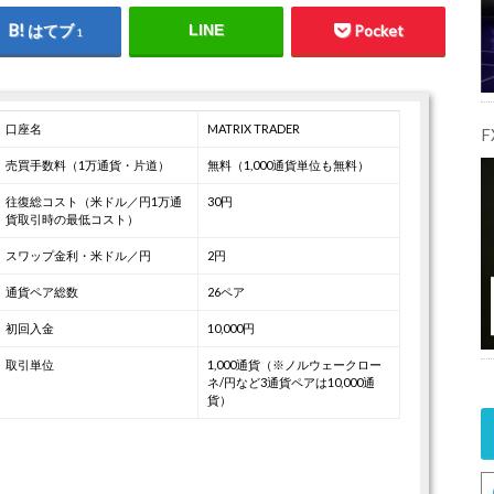
はてブ
LINE
Pocket
1
口座名
MATRIX TRADER
売買手数料（1万通貨・片道）
無料（1,000通貨単位も無料）
往復総コスト（米ドル／円1万通
30円
貨取引時の最低コスト）
スワップ金利・米ドル／円
2円
通貨ペア総数
26ペア
初回入金
10,000円
取引単位
1,000通貨（※ノルウェークロー
ネ/円など3通貨ペアは10,000通
貨）