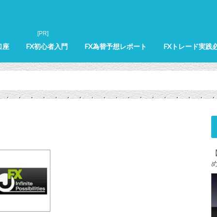
口座
FX初心者入門
FX為替予想レポート
FXトレード実践