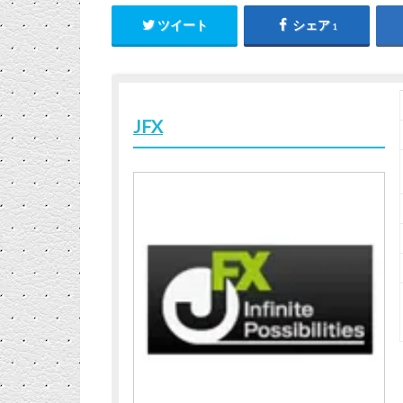
ツイート
シェア
1
JFX