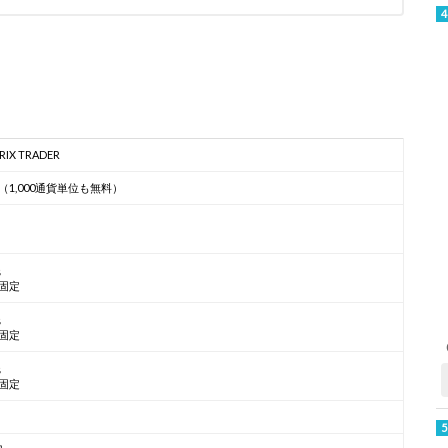
RIX TRADER
（1,000通貨単位も無料）
銭
固定
銭
固定
銭
固定