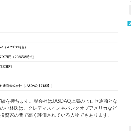
.6%（2020/06時点）
700万円（2020/08時点）
住友銀行
セ通商株式会社（JASDAQ【7185】）
の実績を持ちます。親会社はJASDAQ上場のヒロセ通商とな
表の小林氏は、クレディスイスやバンクオブアメリカなど
X投資家の間で高く評価されている人物でもあります。