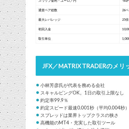
スワップ金利・ユーロ／円
-60
通貨ペア総数
26
最大レバレッジ
25倍
初回入金
10,
取引単位
1,
JFX／MATRIX TRADERのメ
小林芳彦氏が代表を務める会社
スキャルピングOK。1日の取引上限なし
約定率99.9％
約定スピード最速0.001秒（平均0.004秒
スプレッドは業界トップクラスの狭さ
高機能のMT4・充実した取引ツール