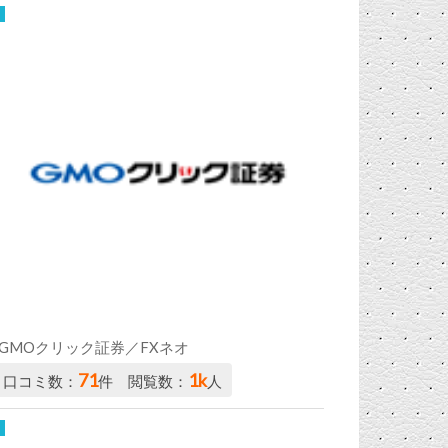
GMOクリック証券／FXネオ
71
1k
口コミ数：
件 閲覧数：
人