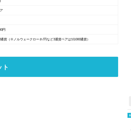
円
ペア
000円
000通貨（※ノルウェークローネ/円など3通貨ペアは10,000通貨）
リット
）