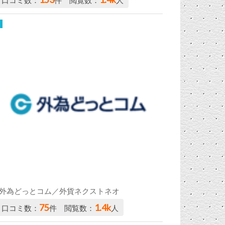
口コミ数：
件 閲覧数：
人
外為どっとコム／外貨ネクストネオ
75
1.4k
口コミ数：
件 閲覧数：
人