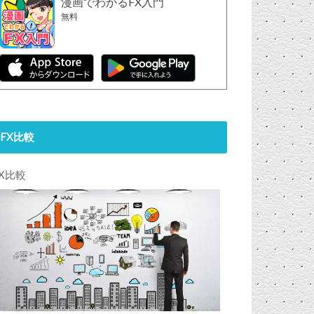
漫画でわかるFX入門
無料
FX比較
FX比較