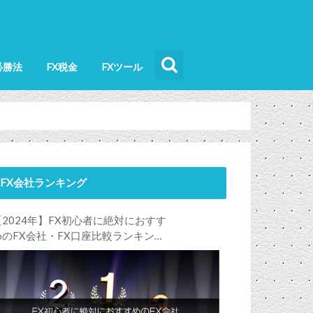
必勝法
FX税金
FXツール
FX会社ランキング
【2024年】FX初心者に絶対におすす
めのFX会社・FX口座比較ランキン
グ。FX初心者におすすめの理由・注
意点も合わせて解説します！