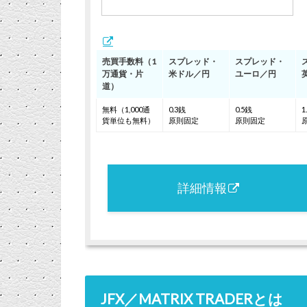
売買手数料（1
スプレッド・
スプレッド・
万通貨・片
米ドル／円
ユーロ／円
道）
無料（1,000通
0.3銭
0.5銭
1
貨単位も無料）
原則固定
原則固定
詳細情報
JFX／MATRIX TRADERとは