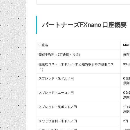
パートナーズFXnano 口座概要
口座名
MAT
売買手数料（1万通貨・片道）
無料
往復総コスト（米ドル／円1万通貨取引時の最低コス
30円
ト）
スプレッド・米ドル／円
0.3
原則
スプレッド・ユーロ／円
0.5
原則
スプレッド・英ポンド／円
1.0
原則
スワップ金利・米ドル／円
2円