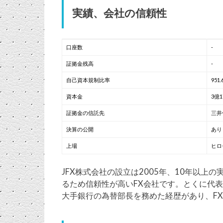
実績、会社の信頼性
口座数
-
証拠金残高
-
自己資本規制比率
951
資本金
3億1
証拠金の信託先
三井
決算の公開
あり
上場
ヒロ
JFX株式会社の設立は2005年、10年以上
るため信頼性が高いFX会社です。とくに代
大手銀行の為替部長を務めた経歴があり、F