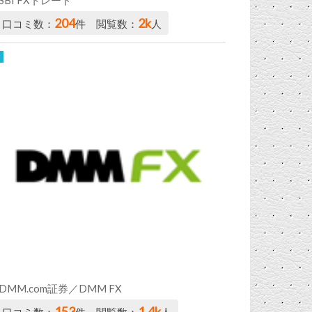
204
2k
口コミ数：
件 閲覧数：
人
DMM.com証券／DMM FX
153
1.4k