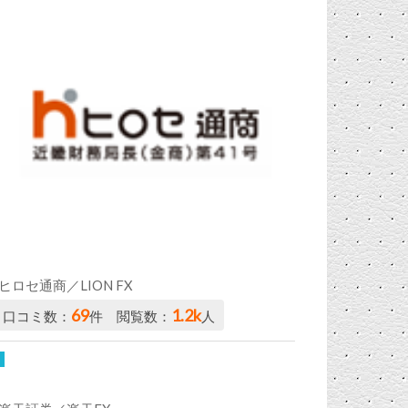
ヒロセ通商／LION FX
69
1.2k
口コミ数：
件 閲覧数：
人