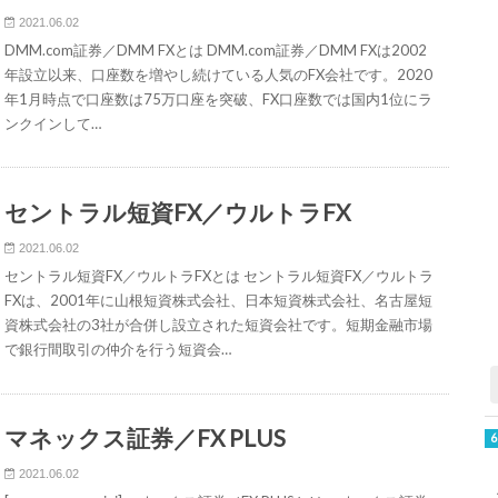
2021.06.02
DMM.com証券／DMM FXとは DMM.com証券／DMM FXは2002
年設立以来、口座数を増やし続けている人気のFX会社です。2020
年1月時点で口座数は75万口座を突破、FX口座数では国内1位にラ
ンクインして…
セントラル短資FX／ウルトラFX
2021.06.02
セントラル短資FX／ウルトラFXとは セントラル短資FX／ウルトラ
FXは、2001年に山根短資株式会社、日本短資株式会社、名古屋短
資株式会社の3社が合併し設立された短資会社です。短期金融市場
で銀行間取引の仲介を行う短資会…
マネックス証券／FX PLUS
2021.06.02