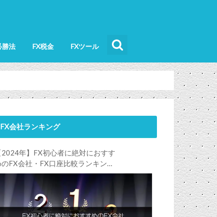
必勝法
FX税金
FXツール
FX会社ランキング
【2024年】FX初心者に絶対におすす
めのFX会社・FX口座比較ランキン
グ。FX初心者におすすめの理由・注
意点も合わせて解説します！