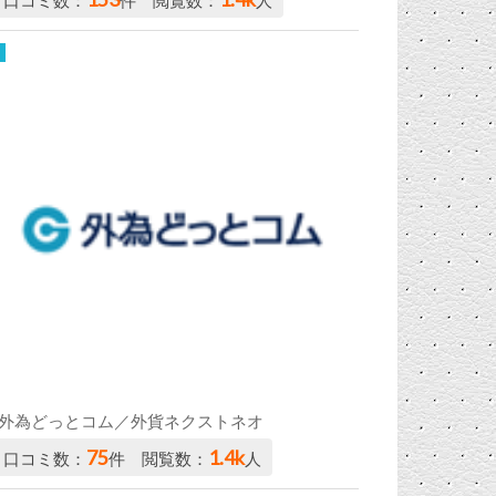
口コミ数：
件 閲覧数：
人
外為どっとコム／外貨ネクストネオ
75
1.4k
口コミ数：
件 閲覧数：
人