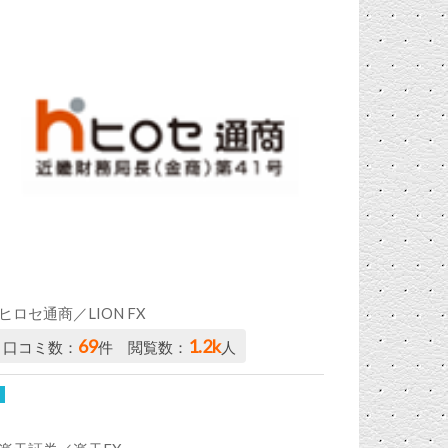
ヒロセ通商／LION FX
69
1.2k
口コミ数：
件 閲覧数：
人