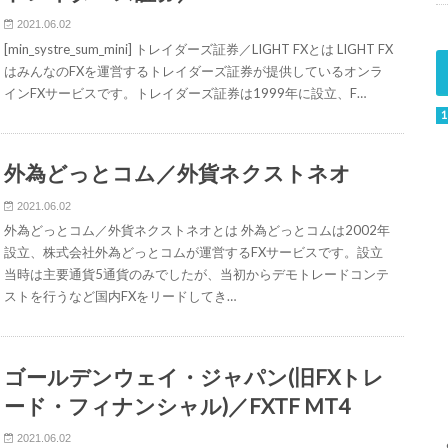
2021.06.02
[min_systre_sum_mini] トレイダーズ証券／LIGHT FXとは LIGHT FX
はみんなのFXを運営するトレイダーズ証券が提供しているオンラ
インFXサービスです。トレイダーズ証券は1999年に設立、F…
外為どっとコム／外貨ネクストネオ
2021.06.02
外為どっとコム／外貨ネクストネオとは 外為どっとコムは2002年
設立、株式会社外為どっとコムが運営するFXサービスです。設立
当時は主要通貨5通貨のみでしたが、当初からデモトレードコンテ
ストを行うなど国内FXをリードしてき…
ゴールデンウェイ・ジャパン(旧FXトレ
ード・フィナンシャル)／FXTF MT4
2021.06.02