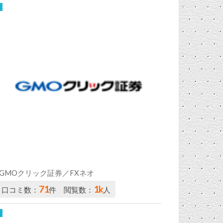
GMOクリック証券／FXネオ
71
1k
口コミ数：
件 閲覧数：
人