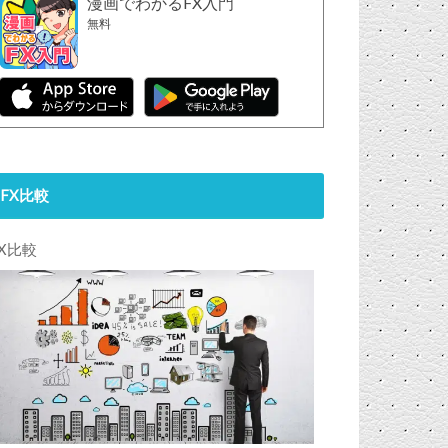
漫画でわかるFX入門
無料
FX比較
FX比較