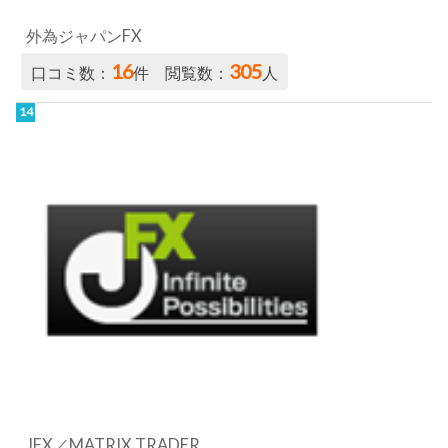
外為ジャパンFX
16
305
口コミ数：
件 閲覧数：
人
JFX／MATRIX TRADER