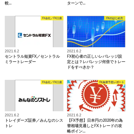
較…
ターンで…
FX会社／FX口座
FXのはじめ方
2021.6.2
2021.6.2
セントラル短資FX／セントラル
FX初心者の正しいレバレッジ設
ミラートレーダー
定とは？レバレッジ何倍でトレー
ドをすべきか？
FX会社／FX口座
FX為替予想レポート
2021.6.2
2021.6.2
トレイダーズ証券／みんなのシス
【FX予想】日本円の2020年の為
トレ
替相場見通しとFXトレードの攻
略ポイン…