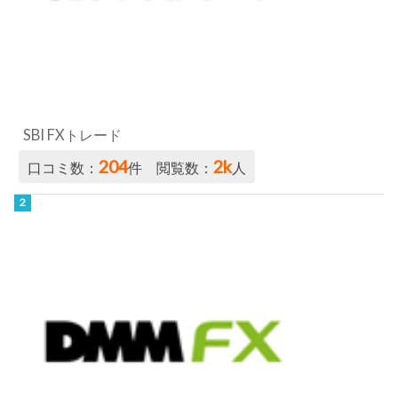
SBI FXトレード
204
2k
口コミ数：
件 閲覧数：
人