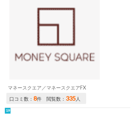
マネースクエア／マネースクエアFX
8
335
口コミ数：
件 閲覧数：
人