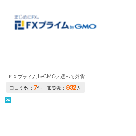
ＦＸプライム byGMO／選べる外貨
7
832
口コミ数：
件 閲覧数：
人