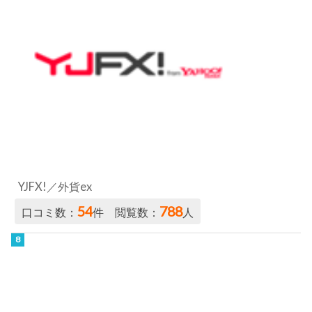
YJFX!／外貨ex
54
788
口コミ数：
件 閲覧数：
人