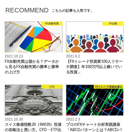
RECOMMEND
こちらの記事も人気です。
FX自動売買
FX比較
2021.10.13
2021.6.2
FX自動売買は儲かる？データか
【FXトレード投資家100人リサー
ら見るFX自動売買の勝率と勝率
チ調査】年100万円以上稼いでい
の上げ方
る投資…
CFD
FXトレード実践必勝法
2021.10.30
2022.2.3
スイス株価指数20（SWI20）投資
プロのFXチャート分析実践講座
の攻略法と買い方。CFD・ETF比
「ABCDパターンとは？ABCDパ