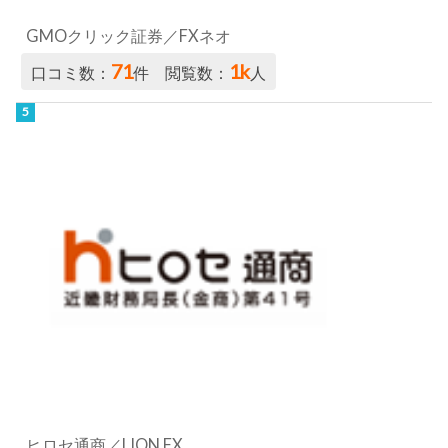
GMOクリック証券／FXネオ
71
1k
口コミ数：
件 閲覧数：
人
ヒロセ通商／LION FX