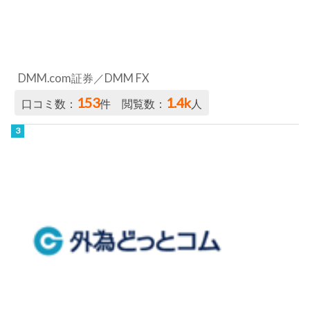
DMM.com証券／DMM FX
153
1.4k
口コミ数：
件 閲覧数：
人