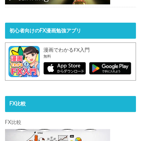
初心者向けのFX漫画勉強アプリ
漫画でわかるFX入門
無料
FX比較
FX比較