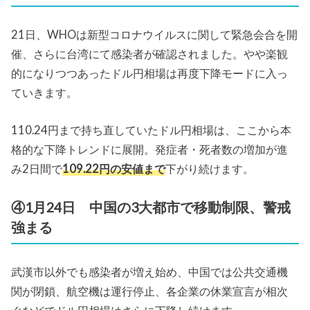
21日、WHOは新型コロナウイルスに関して緊急会合を開
催、さらに台湾にて感染者が確認されました。やや楽観
的になりつつあったドル円相場は再度下降モードに入っ
ていきます。
110.24円まで持ち直していたドル円相場は、ここから本
格的な下降トレンドに展開。発症者・死者数の増加が進
み2日間で
109.22円の安値まで
下がり続けます。
④1月24日 中国の3大都市で移動制限、警戒
強まる
武漢市以外でも感染者が増え始め、中国では公共交通機
関が閉鎖、航空機は運行停止、各企業の休業宣言が相次