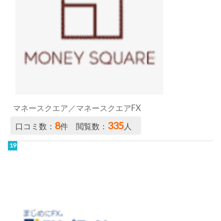
マネースクエア／マネースクエアFX
8
335
口コミ数：
件 閲覧数：
人