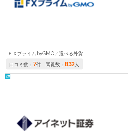
ＦＸプライム byGMO／選べる外貨
7
832
口コミ数：
件 閲覧数：
人