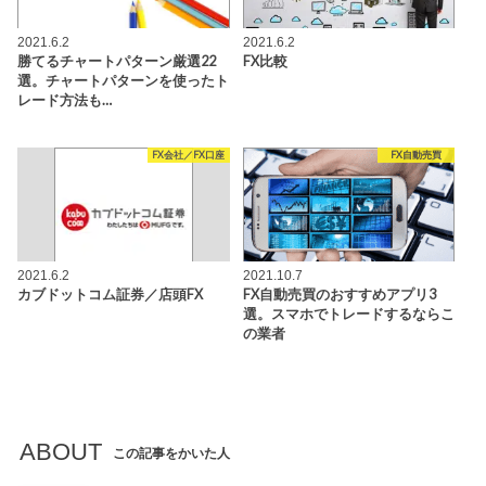
2021.6.2
2021.6.2
勝てるチャートパターン厳選22
FX比較
選。チャートパターンを使ったト
レード方法も…
FX会社／FX口座
FX自動売買
2021.6.2
2021.10.7
カブドットコム証券／店頭FX
FX自動売買のおすすめアプリ3
選。スマホでトレードするならこ
の業者
ABOUT
この記事をかいた人