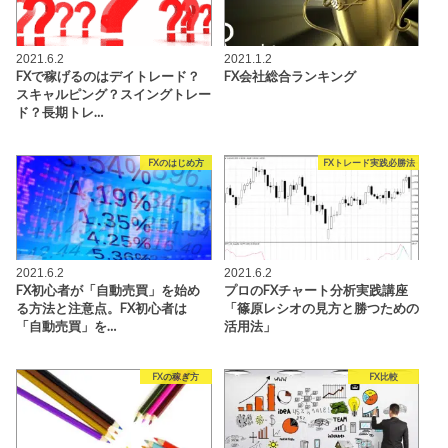
2021.6.2
2021.1.2
FXで稼げるのはデイトレード？
FX会社総合ランキング
スキャルピング？スイングトレー
ド？長期トレ…
FXのはじめ方
FXトレード実践必勝法
2021.6.2
2021.6.2
FX初心者が「自動売買」を始め
プロのFXチャート分析実践講座
る方法と注意点。FX初心者は
「篠原レシオの見方と勝つための
「自動売買」を…
活用法」
FXの稼ぎ方
FX比較