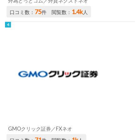
外為どっとコム／外貨ネクストネオ
75
1.4k
口コミ数：
件 閲覧数：
人
GMOクリック証券／FXネオ
71
1k