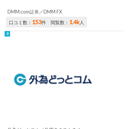
DMM.com証券／DMM FX
153
1.4k
口コミ数：
件 閲覧数：
人