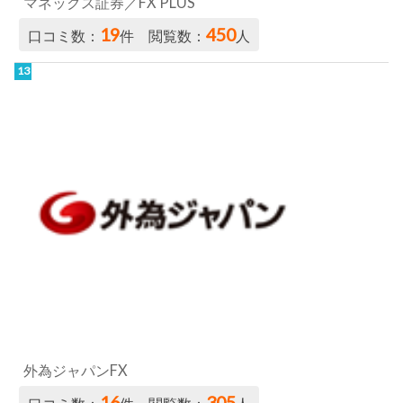
マネックス証券／FX PLUS
19
450
口コミ数：
件 閲覧数：
人
外為ジャパンFX
16
305