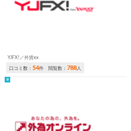
YJFX!／外貨ex
54
788
口コミ数：
件 閲覧数：
人