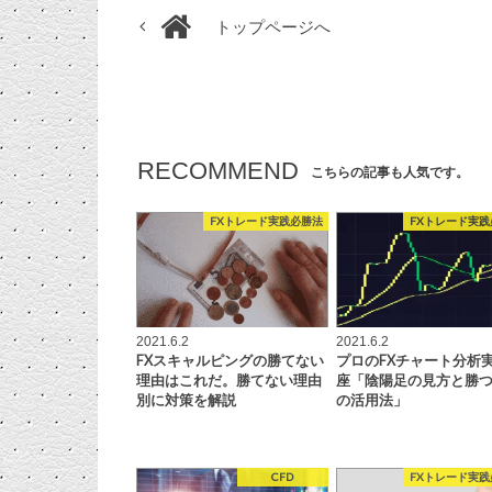
トップページへ
RECOMMEND
こちらの記事も人気です。
FXトレード実践必勝法
FXトレード実践
2021.6.2
2021.6.2
FXスキャルピングの勝てない
プロのFXチャート分析
理由はこれだ。勝てない理由
座「陰陽足の見方と勝
別に対策を解説
の活用法」
CFD
FXトレード実践