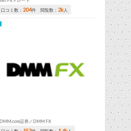
204
2k
口コミ数：
件 閲覧数：
人
DMM.com証券／DMM FX
153
1.4k