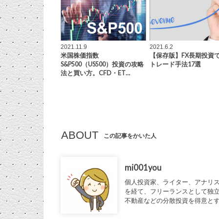
2021.11.9
2021.6.2
米国株価指数
【保存版】FX長期投資
S&P500（US500）投資の攻略
トレード手法17選
法と買い方。CFD・ET…
ABOUT
この記事をかいた人
mi001you
個人投資家、ライター、アナリ
を経て、フリーランスとして独立
不動産などの分散投資を得意と