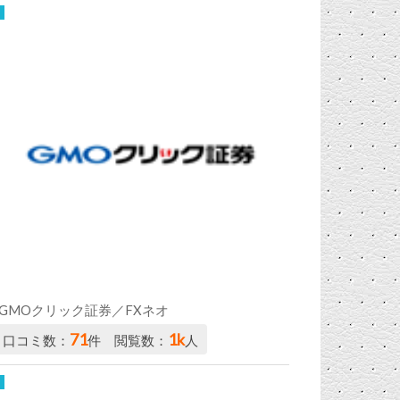
GMOクリック証券／FXネオ
71
1k
口コミ数：
件 閲覧数：
人