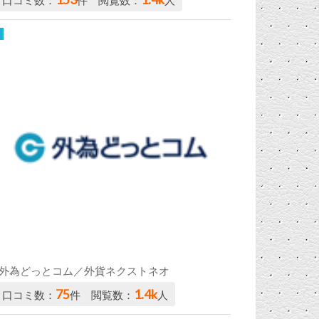
口コミ数：
件 閲覧数：
人
外為どっとコム／外貨ネクストネオ
75
1.4k
口コミ数：
件 閲覧数：
人