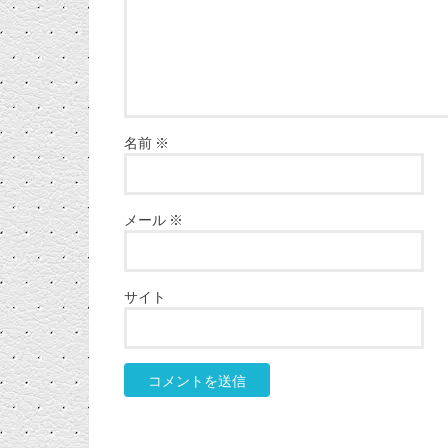
名前
※
メール
※
サイト