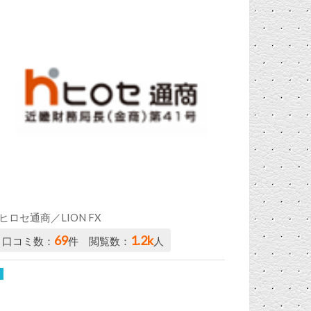
ヒロセ通商／LION FX
69
1.2k
口コミ数：
件 閲覧数：
人