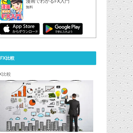
漫画でわかるFX入門
無料
FX比較
FX比較