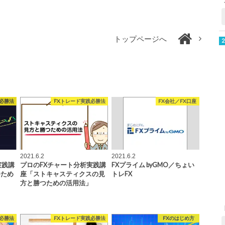
トップページへ
必勝法
FXトレード実践必勝法
FX会社／FX口座
2021.6.2
2021.6.2
実践講
プロのFXチャート分析実践講
FXプライム byGMO／ちょい
つため
座「ストキャスティクスの見
トレFX
方と勝つための活用法」
必勝法
FXトレード実践必勝法
FXのはじめ方