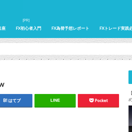
口座
FX初心者入門
FX為替予想レポート
FXトレード実践
ow
はてブ
LINE
Pocket