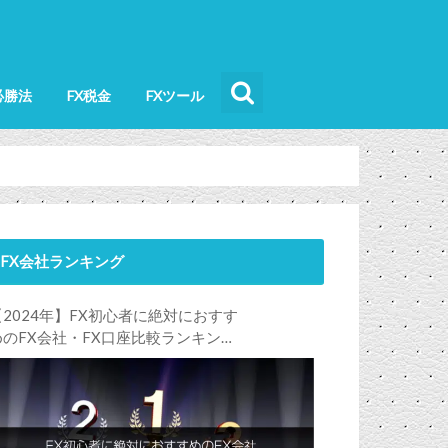
必勝法
FX税金
FXツール
FX会社ランキング
【2024年】FX初心者に絶対におすす
めのFX会社・FX口座比較ランキン
グ。FX初心者におすすめの理由・注
意点も合わせて解説します！