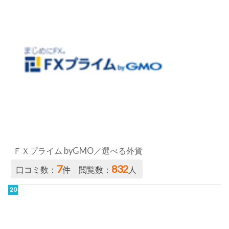
ＦＸプライム byGMO／選べる外貨
7
832
口コミ数：
件 閲覧数：
人