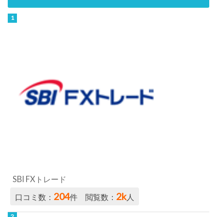
SBI FXトレード
204
2k
口コミ数：
件 閲覧数：
人