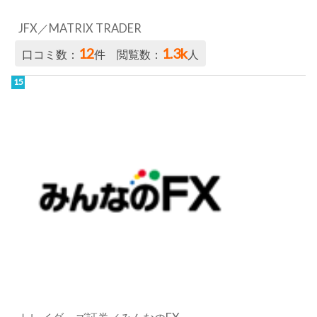
JFX／MATRIX TRADER
12
1.3k
口コミ数：
件 閲覧数：
人