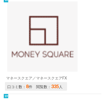
マネースクエア／マネースクエアFX
8
335
口コミ数：
件 閲覧数：
人