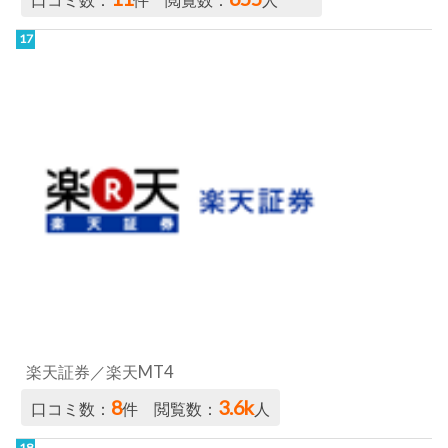
楽天証券／楽天MT4
8
3.6k
口コミ数：
件 閲覧数：
人