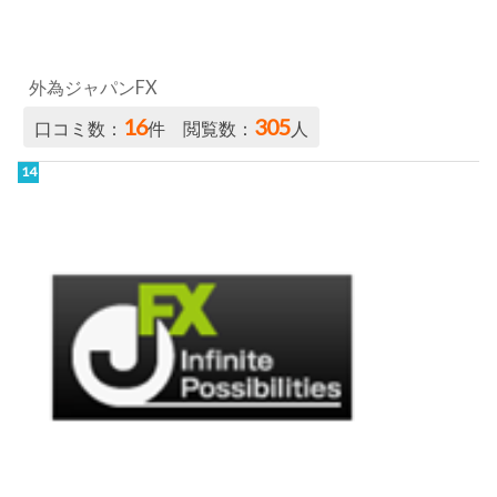
外為ジャパンFX
16
305
口コミ数：
件 閲覧数：
人