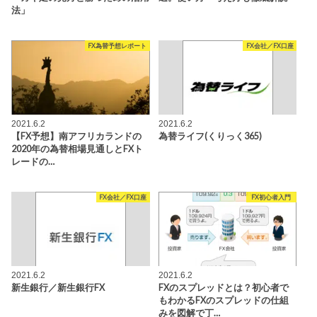
法」
FX為替予想レポート
FX会社／FX口座
2021.6.2
2021.6.2
【FX予想】南アフリカランドの
為替ライフ(くりっく365)
2020年の為替相場見通しとFXト
レードの…
FX会社／FX口座
FX初心者入門
2021.6.2
2021.6.2
新生銀行／新生銀行FX
FXのスプレッドとは？初心者で
もわかるFXのスプレッドの仕組
みを図解で丁…