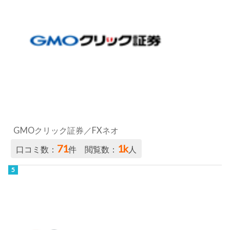
GMOクリック証券／FXネオ
71
1k
口コミ数：
件 閲覧数：
人