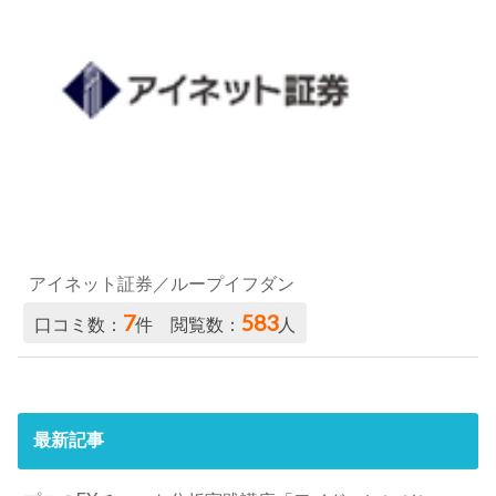
アイネット証券／ループイフダン
7
583
口コミ数：
件 閲覧数：
人
最新記事