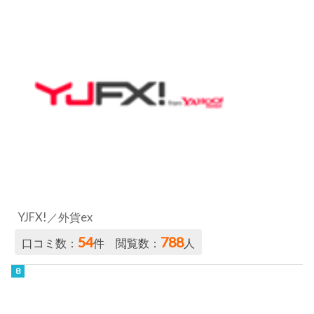
YJFX!／外貨ex
54
788
口コミ数：
件 閲覧数：
人