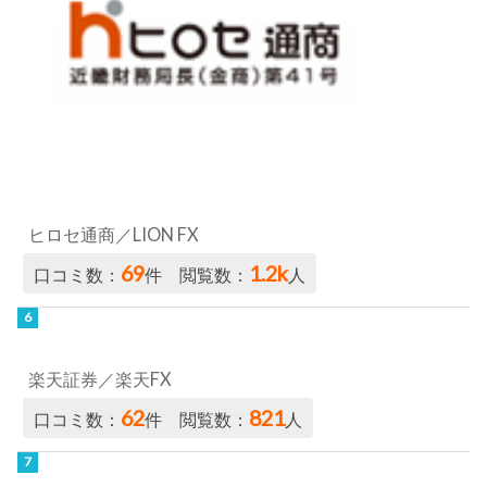
ヒロセ通商／LION FX
69
1.2k
口コミ数：
件 閲覧数：
人
楽天証券／楽天FX
62
821
口コミ数：
件 閲覧数：
人