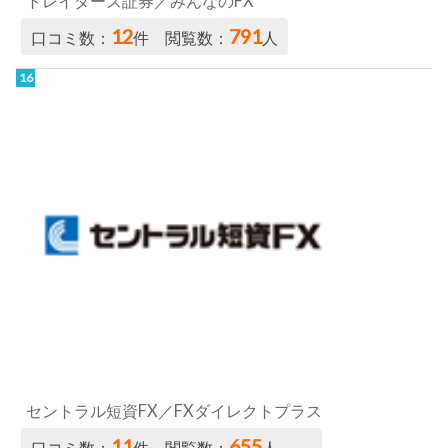
トレイダーズ証券／みんなのFX
12
791
口コミ数：
件 閲覧数：
人
セントラル短資FX／FXダイレクトプラス
11
655
口コミ数：
件 閲覧数：
人