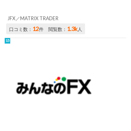
JFX／MATRIX TRADER
12
1.3k
口コミ数：
件 閲覧数：
人