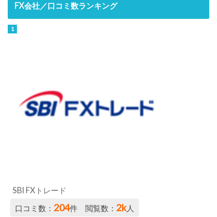
FX会社／口コミ数ランキング
SBI FXトレード
204
2k
口コミ数：
件 閲覧数：
人