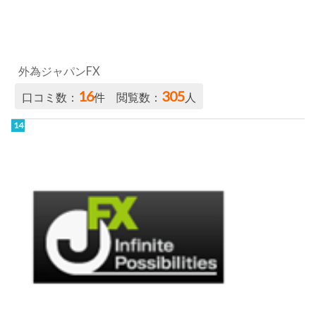
外為ジャパンFX
16
305
口コミ数：
件 閲覧数：
人