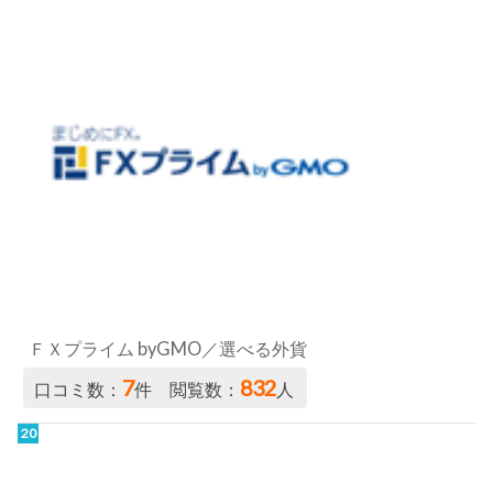
ＦＸプライム byGMO／選べる外貨
7
832
口コミ数：
件 閲覧数：
人