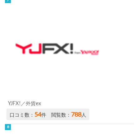
YJFX!／外貨ex
54
788
口コミ数：
件 閲覧数：
人