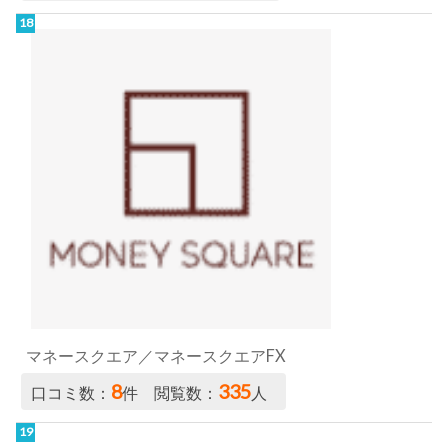
マネースクエア／マネースクエアFX
8
335
口コミ数：
件 閲覧数：
人