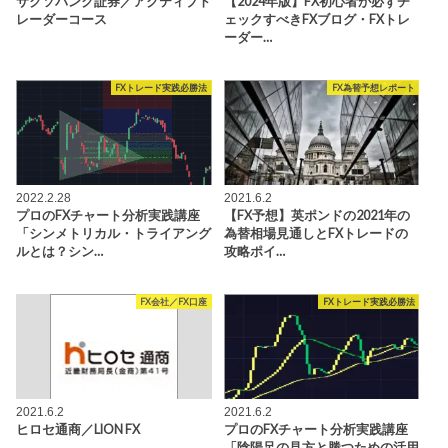
サクソバンク証券／アクティブト
【2024年版】FX初心者が必ずチ
レーダーコース
ェックすべきFXブログ・FXトレ
ーダー…
FXトレード実践必勝法
FX為替予想レポート
2022.2.28
2021.6.2
プロのFXチャート分析実践講座
【FX予想】英ポンドの2021年の
「シンメトリカル・トライアング
為替相場見通しとFXトレードの
ルとは？シン…
攻略ポイ…
FX会社／FX口座
FXトレード実践必勝法
2021.6.2
2021.6.2
ヒロセ通商／LION FX
プロのFXチャート分析実践講座
「陰陽足の見方と勝つための活用