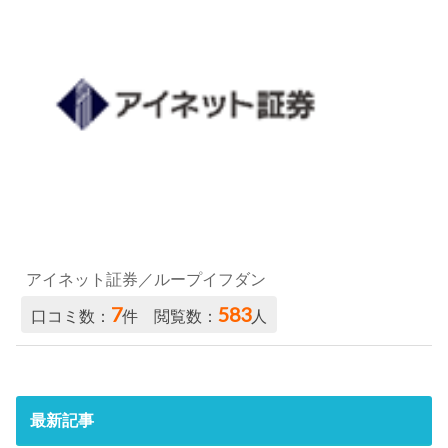
アイネット証券／ループイフダン
7
583
口コミ数：
件 閲覧数：
人
最新記事