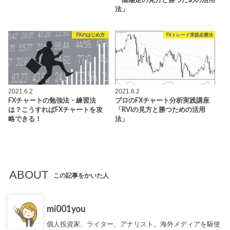
法」
FXのはじめ方
FXトレード実践必勝法
2021.6.2
2021.6.2
FXチャートの勉強法・練習法
プロのFXチャート分析実践講座
は？こうすればFXチャートを攻
「RVIの見方と勝つための活用
略できる！
法」
ABOUT
この記事をかいた人
mi001you
個人投資家、ライター、アナリスト。海外メディアを駆使