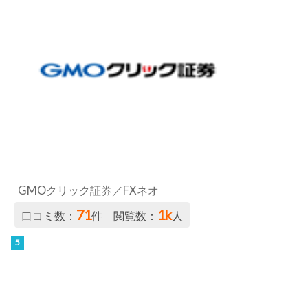
GMOクリック証券／FXネオ
71
1k
口コミ数：
件 閲覧数：
人