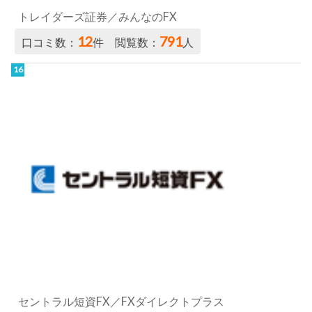
トレイダーズ証券／みんなのFX
12
791
口コミ数：
件 閲覧数：
人
セントラル短資FX／FXダイレクトプラス