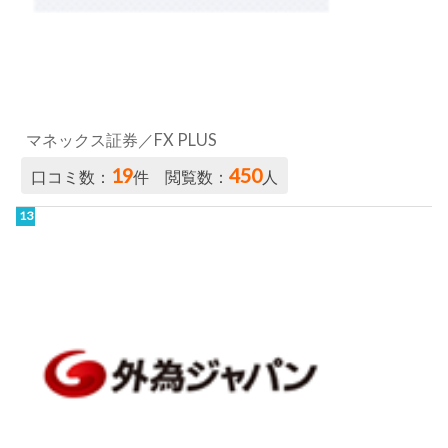
マネックス証券／FX PLUS
19
450
口コミ数：
件 閲覧数：
人