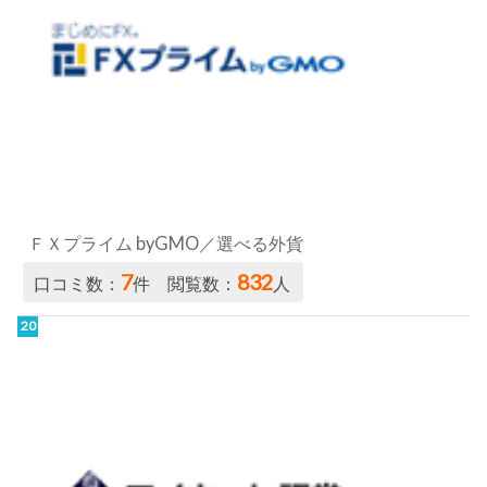
ＦＸプライム byGMO／選べる外貨
7
832
口コミ数：
件 閲覧数：
人