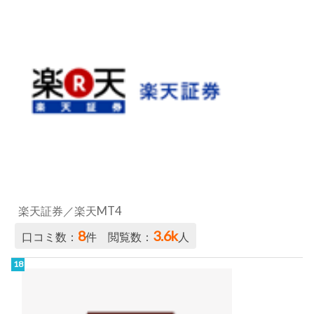
楽天証券／楽天MT4
8
3.6k
口コミ数：
件 閲覧数：
人