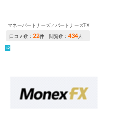
マネックス証券／FX PLUS
19
450
口コミ数：
件 閲覧数：
人