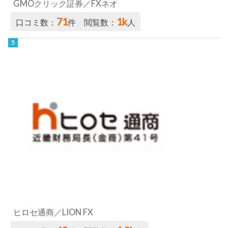
GMOクリック証券／FXネオ
71
1k
口コミ数：
件 閲覧数：
人
ヒロセ通商／LION FX