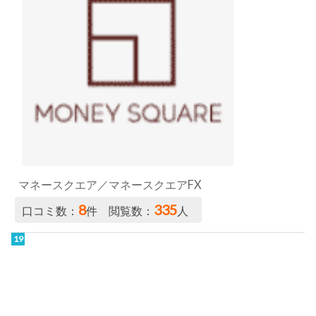
マネースクエア／マネースクエアFX
8
335
口コミ数：
件 閲覧数：
人