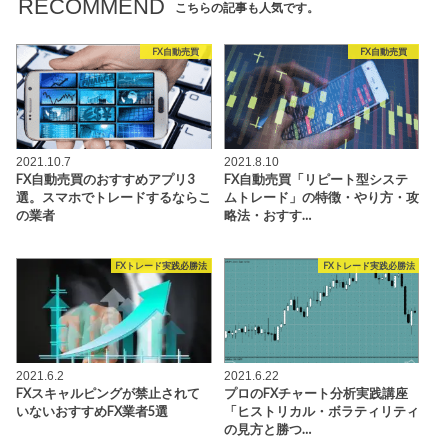
RECOMMEND
こちらの記事も人気です。
FX自動売買
FX自動売買
2021.10.7
2021.8.10
FX自動売買のおすすめアプリ3
FX自動売買「リピート型システ
選。スマホでトレードするならこ
ムトレード」の特徴・やり方・攻
の業者
略法・おすす…
FXトレード実践必勝法
FXトレード実践必勝法
2021.6.2
2021.6.22
FXスキャルピングが禁止されて
プロのFXチャート分析実践講座
いないおすすめFX業者5選
「ヒストリカル・ボラティリティ
の見方と勝つ…