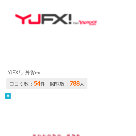
YJFX!／外貨ex
54
788
口コミ数：
件 閲覧数：
人