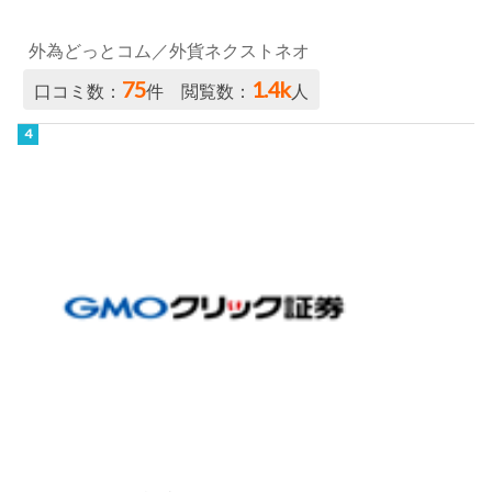
外為どっとコム／外貨ネクストネオ
75
1.4k
口コミ数：
件 閲覧数：
人