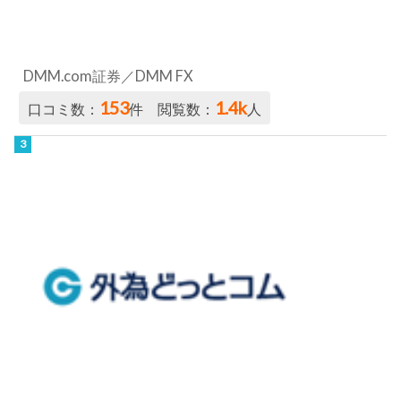
DMM.com証券／DMM FX
153
1.4k
口コミ数：
件 閲覧数：
人