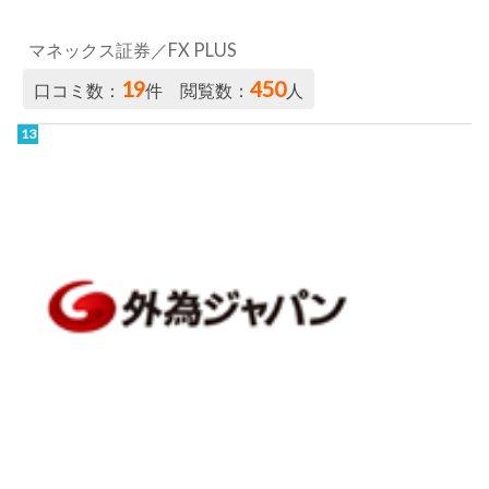
外為ジャパンFX
16
305
口コミ数：
件 閲覧数：
人