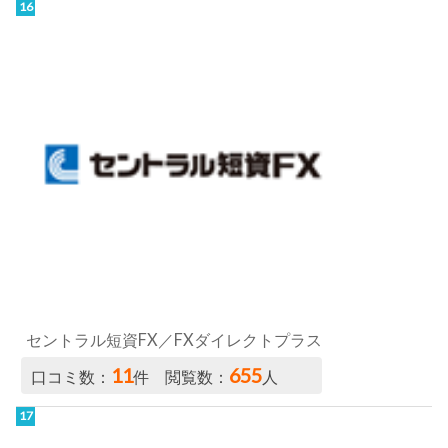
セントラル短資FX／FXダイレクトプラス
11
655
口コミ数：
件 閲覧数：
人