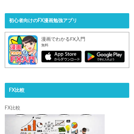
初心者向けのFX漫画勉強アプリ
漫画でわかるFX入門
無料
FX比較
FX比較