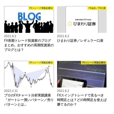
FXトレード実践必勝法
FX会社／FX口座
2021.6.2
2021.6.2
FX長期トレード投資家のブログ
ひまわり証券／レギュラー口座
まとめ。おすすめの長期投資派の
ブログとは？
FXトレード実践必勝法
FXトレード実践必勝法
2022.2.11
2021.6.2
プロのFXチャート分析実践講座
FXスイングトレードで見るべき
「ガートレー買いパターン／売り
時間足とは？どの時間足を使えば
パターンとは…
勝てるのか？