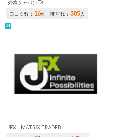
JFX／MATRIX TRADER
12
1.3k
口コミ数：
件 閲覧数：
人