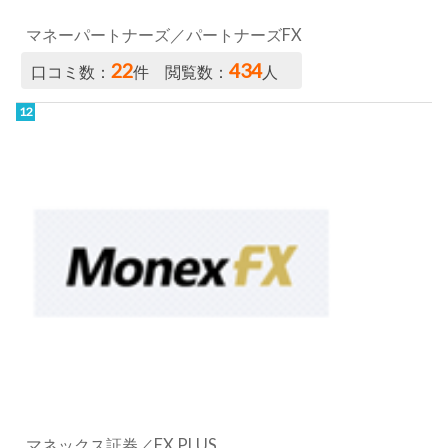
マネックス証券／FX PLUS
19
450
口コミ数：
件 閲覧数：
人