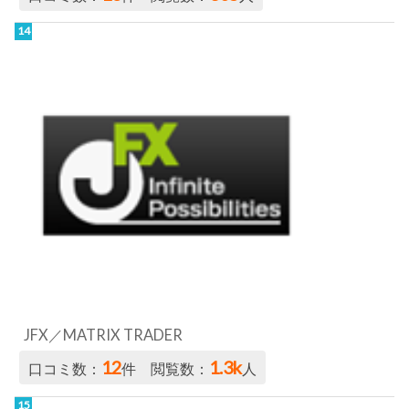
JFX／MATRIX TRADER
12
1.3k
口コミ数：
件 閲覧数：
人