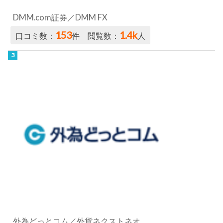
DMM.com証券／DMM FX
153
1.4k
口コミ数：
件 閲覧数：
人
外為どっとコム／外貨ネクストネオ