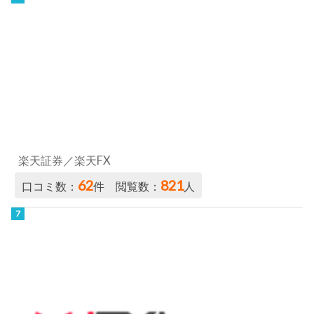
楽天証券／楽天FX
62
821
口コミ数：
件 閲覧数：
人