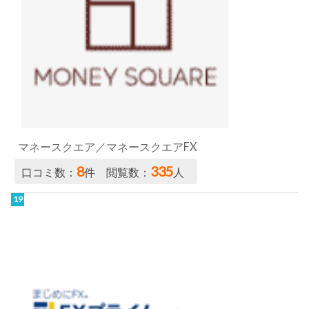
マネースクエア／マネースクエアFX
8
335
口コミ数：
件 閲覧数：
人
ＦＸプライム byGMO／選べる外貨