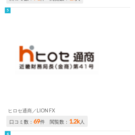
ヒロセ通商／LION FX
69
1.2k
口コミ数：
件 閲覧数：
人