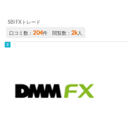
SBI FXトレード
204
2k
口コミ数：
件 閲覧数：
人