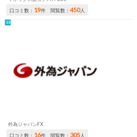
外為ジャパンFX
16
305
口コミ数：
件 閲覧数：
人