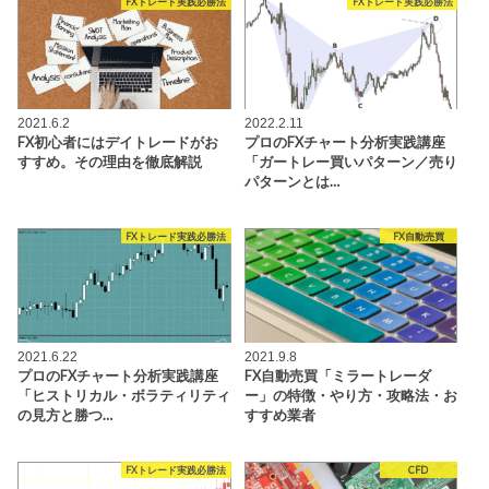
FXトレード実践必勝法
FXトレード実践必勝法
2021.6.2
2022.2.11
FX初心者にはデイトレードがお
プロのFXチャート分析実践講座
すすめ。その理由を徹底解説
「ガートレー買いパターン／売り
パターンとは…
FXトレード実践必勝法
FX自動売買
2021.6.22
2021.9.8
プロのFXチャート分析実践講座
FX自動売買「ミラートレーダ
「ヒストリカル・ボラティリティ
ー」の特徴・やり方・攻略法・お
の見方と勝つ…
すすめ業者
FXトレード実践必勝法
CFD