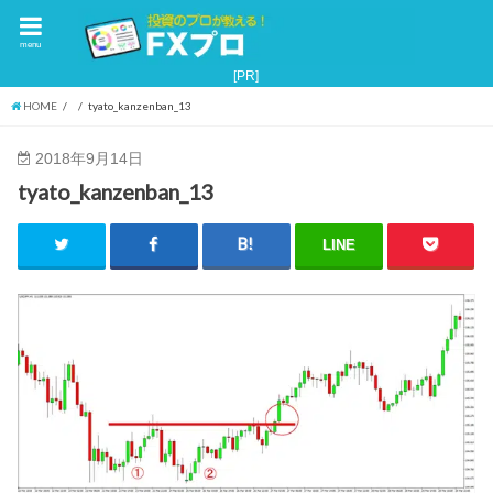
menu
HOME
tyato_kanzenban_13
2018年9月14日
tyato_kanzenban_13
LINE