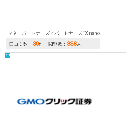
GMOクリック証券（くりっく365）
24
846
口コミ数：
件 閲覧数：
人