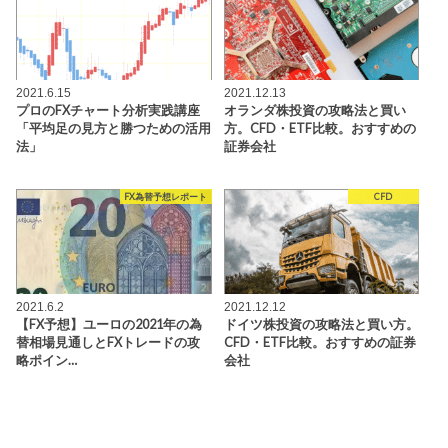
2021.6.15
2021.12.13
プロのFXチャート分析実践講座
オランダ株投資の攻略法と買い
「平均足の見方と勝つための活用
方。CFD・ETF比較。おすすめの
法」
証券会社
FX為替予想レポート
CFD
2021.6.2
2021.12.12
【FX予想】ユーロの2021年の為
ドイツ株投資の攻略法と買い方。
替相場見通しとFXトレードの攻
CFD・ETF比較。おすすめの証券
略ポイン…
会社