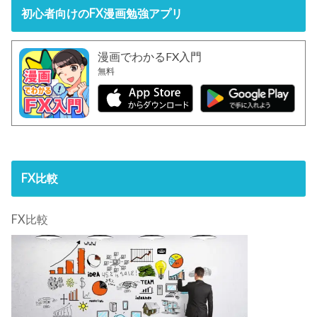
初心者向けのFX漫画勉強アプリ
漫画でわかるFX入門
無料
FX比較
FX比較