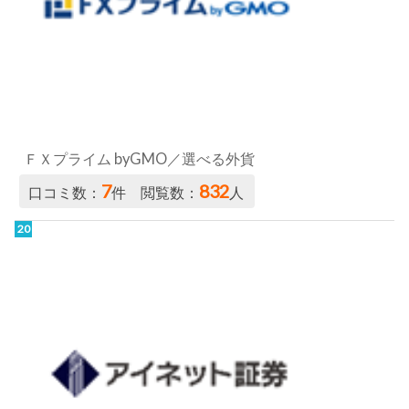
7
832
口コミ数：
件 閲覧数：
人
アイネット証券／ループイフダン
7
583
口コミ数：
件 閲覧数：
人