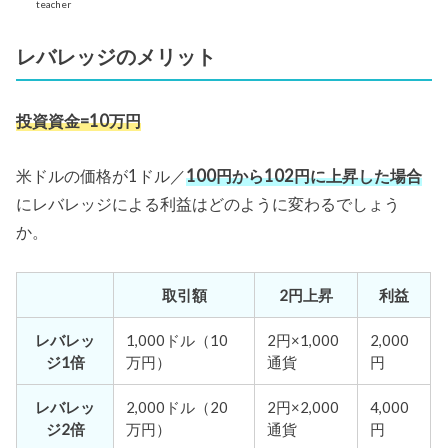
teacher
レバレッジのメリット
投資資金=10万円
米ドルの価格が1ドル／
100円から102円に上昇した場合
にレバレッジによる利益はどのように変わるでしょう
か。
取引額
2円上昇
利益
レバレッ
1,000ドル（10
2円×1,000
2,000
ジ1倍
万円）
通貨
円
レバレッ
2,000ドル（20
2円×2,000
4,000
ジ2倍
万円）
通貨
円