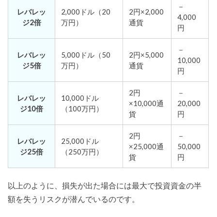
－
レバレッ
2,000ドル（20
2円×2,000
4,000
ジ2倍
万円）
通貨
円
－
レバレッ
5,000ドル（50
2円×5,000
10,000
ジ5倍
万円）
通貨
円
2円
－
レバレッ
10,000ドル
×10,000通
20,000
ジ10倍
（100万円）
貨
円
2円
－
レバレッ
25,000ドル
×25,000通
50,000
ジ25倍
（250万円）
貨
円
以上のように、損失が出た場合には最大で投資資金の半
額を失うリスクが潜んでいるのです。