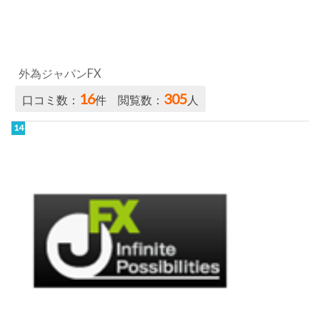
外為ジャパンFX
16
305
口コミ数：
件 閲覧数：
人