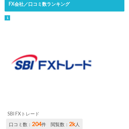
FX会社／口コミ数ランキング
SBI FXトレード
204
2k
口コミ数：
件 閲覧数：
人