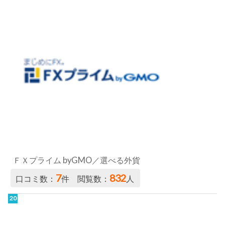
ＦＸプライム byGMO／選べる外貨
7
832
口コミ数：
件 閲覧数：
人