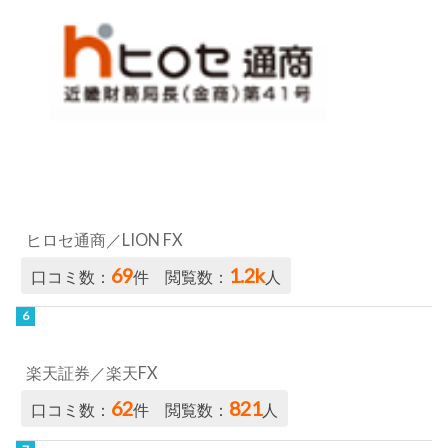
ヒロセ通商／LION FX
69
1.2k
口コミ数：
件 閲覧数：
人
楽天証券／楽天FX
62
821
口コミ数：
件 閲覧数：
人