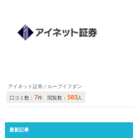
アイネット証券／ループイフダン
7
583
口コミ数：
件 閲覧数：
人
最新記事