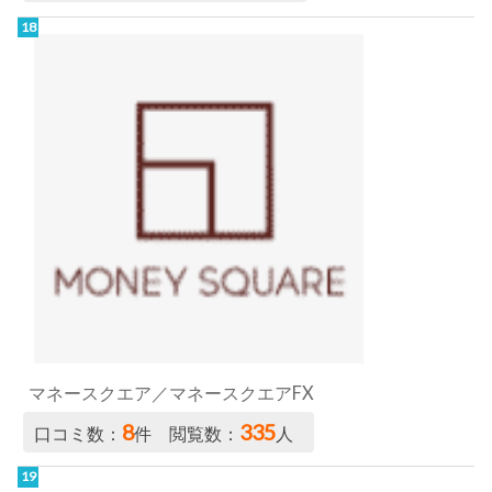
マネースクエア／マネースクエアFX
8
335
口コミ数：
件 閲覧数：
人