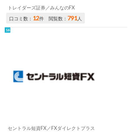
トレイダーズ証券／みんなのFX
12
791
口コミ数：
件 閲覧数：
人
セントラル短資FX／FXダイレクトプラス