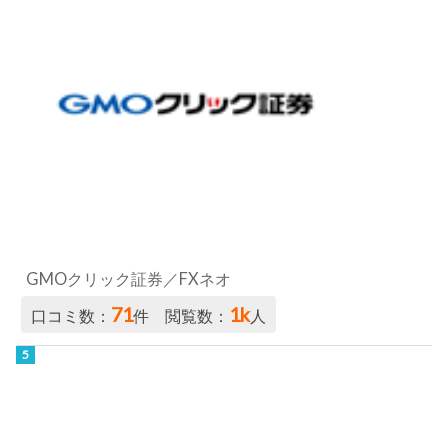
GMOクリック証券／FXネオ
71
1k
口コミ数：
件 閲覧数：
人