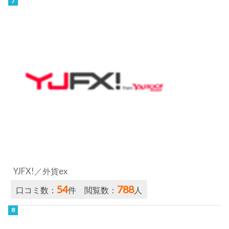
YJFX!／外貨ex
54
788
口コミ数：
件 閲覧数：
人