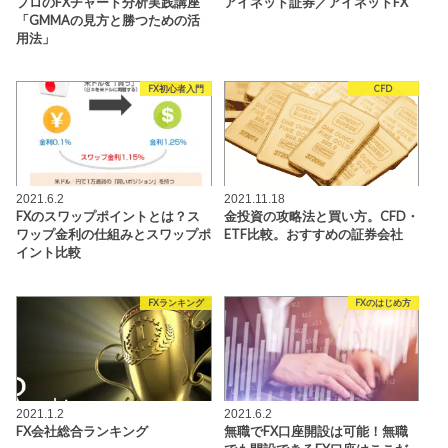
プロのFXチャート分析実践講座
アイネット証券／アイネットFX
「GMMAの見方と勝つための活
用法」
FX初心者入門
CFD
2021.6.2
2021.11.18
FXのスワップポイントとは？ス
金投資の攻略法と買い方。CFD・
ワップ金利の仕組みとスワップポ
ETF比較。おすすめの証券会社
イント比較
FXランキング
FXのはじめ方
2021.1.2
2021.6.2
FX会社総合ランキング
無職でFX口座開設は可能！無職