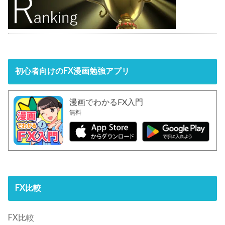
初心者向けのFX漫画勉強アプリ
漫画でわかるFX入門
無料
FX比較
FX比較