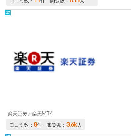
楽天証券／楽天MT4
8
3.6k
口コミ数：
件 閲覧数：
人