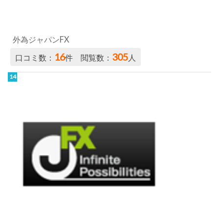
JFX／MATRIX TRADER
12
1.3k
口コミ数：
件 閲覧数：
人