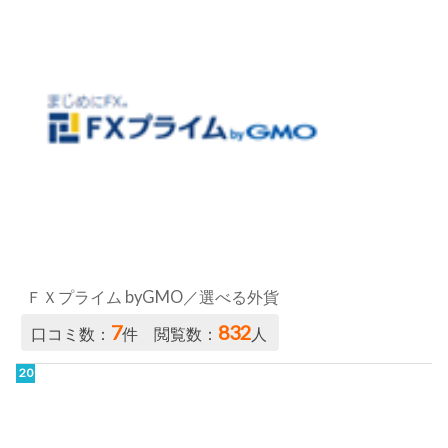
ＦＸプライム byGMO／選べる外貨
7
832
口コミ数：
件 閲覧数：
人