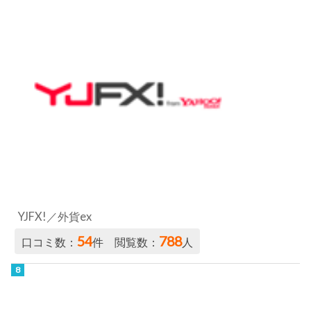
YJFX!／外貨ex
54
788
口コミ数：
件 閲覧数：
人