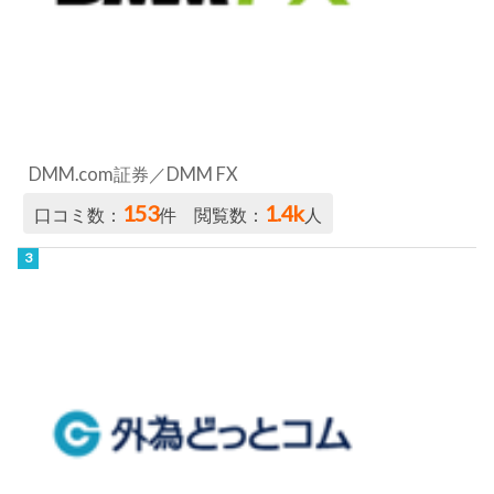
DMM.com証券／DMM FX
153
1.4k
口コミ数：
件 閲覧数：
人