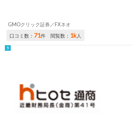
GMOクリック証券／FXネオ
71
1k
口コミ数：
件 閲覧数：
人