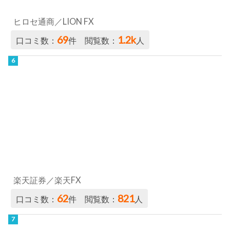
ヒロセ通商／LION FX
69
1.2k
口コミ数：
件 閲覧数：
人
楽天証券／楽天FX
62
821
口コミ数：
件 閲覧数：
人