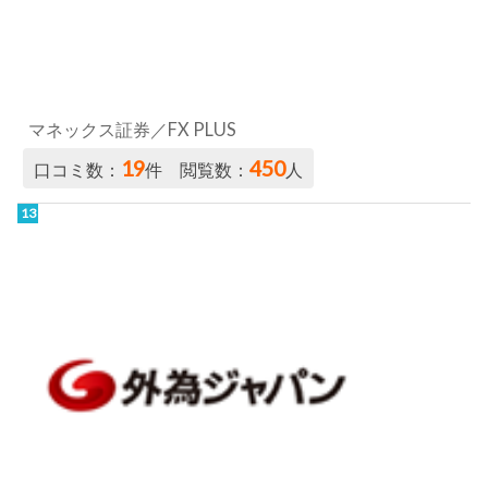
外為ジャパンFX
16
305
口コミ数：
件 閲覧数：
人