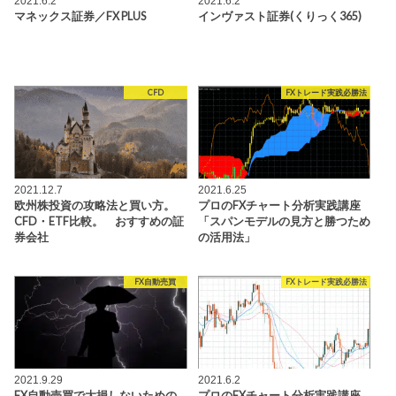
2021.6.2
2021.6.2
マネックス証券／FX PLUS
インヴァスト証券(くりっく365)
CFD
FXトレード実践必勝法
2021.12.7
2021.6.25
欧州株投資の攻略法と買い方。
プロのFXチャート分析実践講座
CFD・ETF比較。 おすすめの証
「スパンモデルの見方と勝つため
券会社
の活用法」
FX自動売買
FXトレード実践必勝法
2021.9.29
2021.6.2
FX自動売買で大損しないための
プロのFXチャート分析実践講座