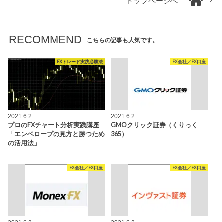
トップページへ
RECOMMEND
こちらの記事も人気です。
FXトレード実践必勝法
FX会社／FX口座
2021.6.2
2021.6.2
プロのFXチャート分析実践講座
GMOクリック証券（くりっく
「エンベロープの見方と勝つため
365）
の活用法」
FX会社／FX口座
FX会社／FX口座