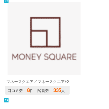
マネースクエア／マネースクエアFX
8
335
口コミ数：
件 閲覧数：
人