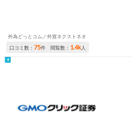
外為どっとコム／外貨ネクストネオ
75
1.4k
口コミ数：
件 閲覧数：
人