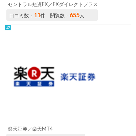
セントラル短資FX／FXダイレクトプラス
11
655
口コミ数：
件 閲覧数：
人
楽天証券／楽天MT4