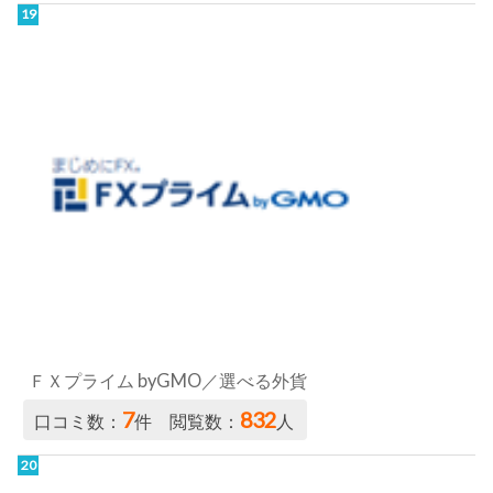
ＦＸプライム byGMO／選べる外貨
7
832
口コミ数：
件 閲覧数：
人