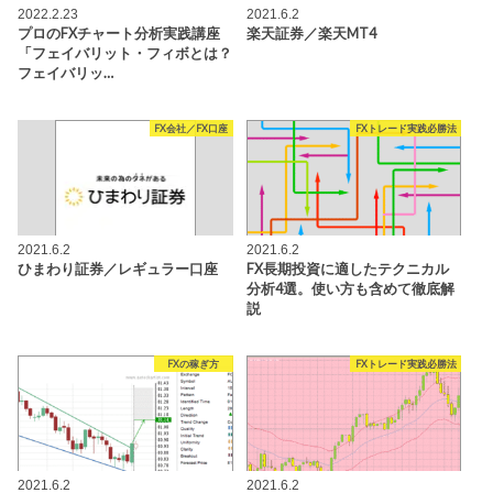
2022.2.23
2021.6.2
プロのFXチャート分析実践講座
楽天証券／楽天MT4
「フェイバリット・フィボとは？
フェイバリッ…
FX会社／FX口座
FXトレード実践必勝法
2021.6.2
2021.6.2
ひまわり証券／レギュラー口座
FX長期投資に適したテクニカル
分析4選。使い方も含めて徹底解
説
FXの稼ぎ方
FXトレード実践必勝法
2021.6.2
2021.6.2