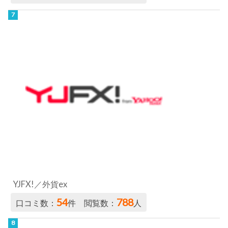
YJFX!／外貨ex
54
788
口コミ数：
件 閲覧数：
人