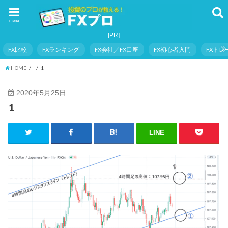
menu
FX比較
FXランキング
FX会社／FX口座
FX初心者入門
FXト
HOME
1
2020年5月25日
1
LINE