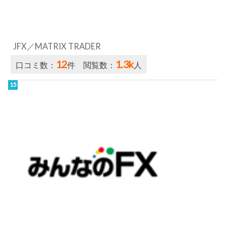
JFX／MATRIX TRADER
12
1.3k
口コミ数：
件 閲覧数：
人