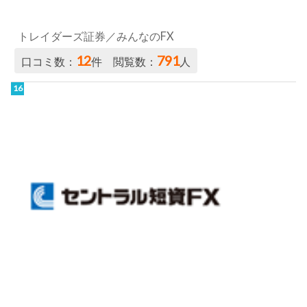
トレイダーズ証券／みんなのFX
12
791
口コミ数：
件 閲覧数：
人