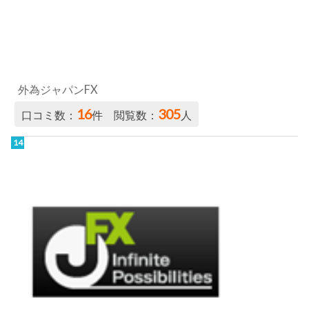
外為ジャパンFX
16
305
口コミ数：
件 閲覧数：
人