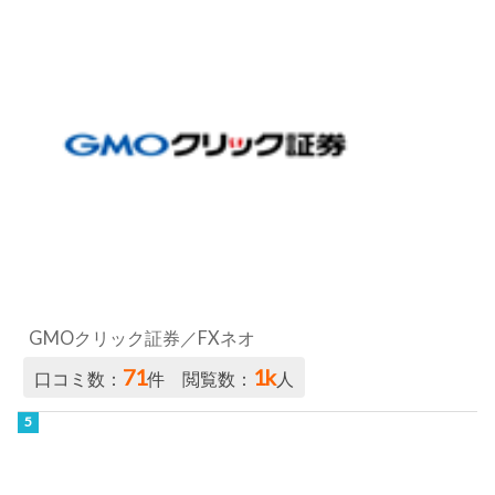
GMOクリック証券／FXネオ
71
1k
口コミ数：
件 閲覧数：
人