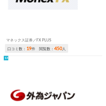
マネックス証券／FX PLUS
19
450
口コミ数：
件 閲覧数：
人