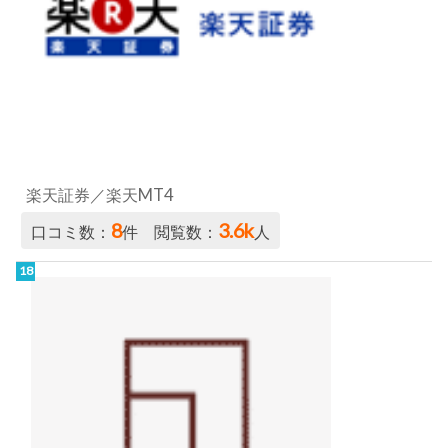
楽天証券／楽天MT4
8
3.6k
口コミ数：
件 閲覧数：
人