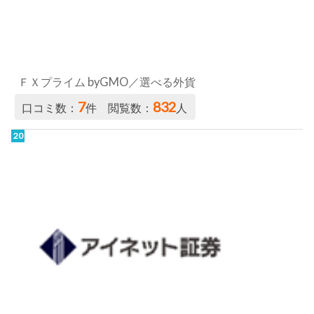
ＦＸプライム byGMO／選べる外貨
7
832
口コミ数：
件 閲覧数：
人