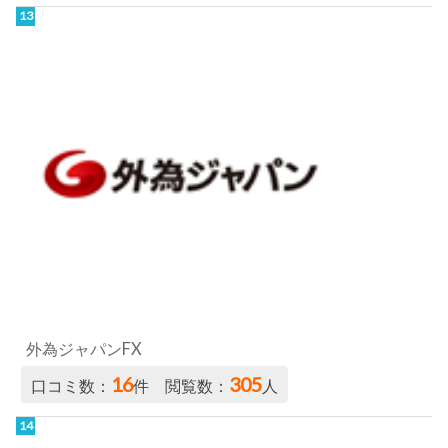
外為ジャパンFX
16
305
口コミ数：
件 閲覧数：
人