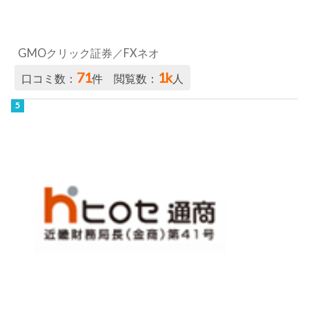
GMOクリック証券／FXネオ
71
1k
口コミ数：
件 閲覧数：
人