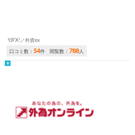
YJFX!／外貨ex
54
788
口コミ数：
件 閲覧数：
人