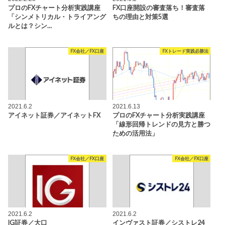
プロのFXチャート分析実践講座
FX口座開設の審査落ち！審査落
「シンメトリカル・トライアング
ちの理由と対策5選
ルとは？シン…
FX会社／FX口座
FXトレード実践必勝法
2021.6.2
2021.6.13
アイネット証券／アイネットFX
プロのFXチャート分析実践講座
「線形回帰トレンドの見方と勝つ
ための活用法」
FX会社／FX口座
FX会社／FX口座
2021.6.2
2021.6.2
IG証券／大口
インヴァスト証券／シストレ24