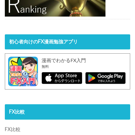
初心者向けのFX漫画勉強アプリ
漫画でわかるFX入門
無料
FX比較
FX比較