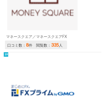
マネースクエア／マネースクエアFX
8
335
口コミ数：
件 閲覧数：
人