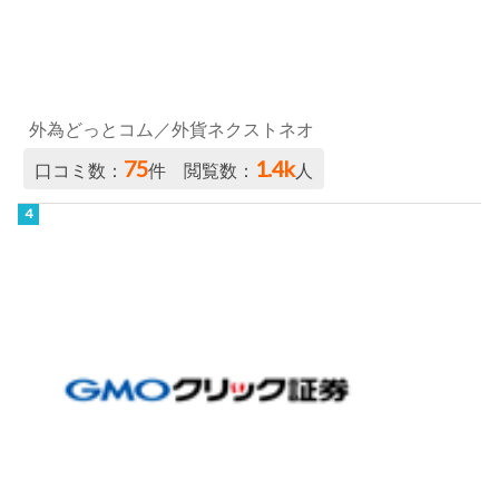
外為どっとコム／外貨ネクストネオ
75
1.4k
口コミ数：
件 閲覧数：
人