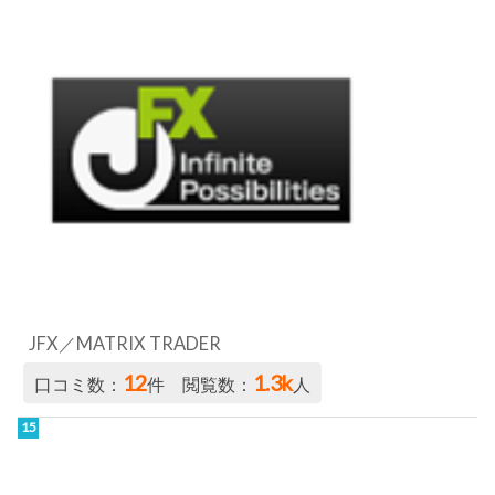
JFX／MATRIX TRADER
12
1.3k
口コミ数：
件 閲覧数：
人