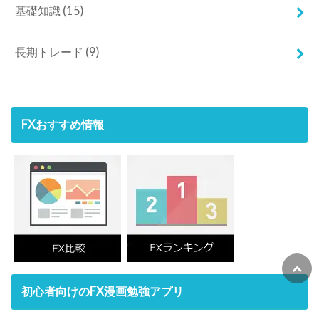
基礎知識
(15)
長期トレード
(9)
FXおすすめ情報
初心者向けのFX漫画勉強アプリ