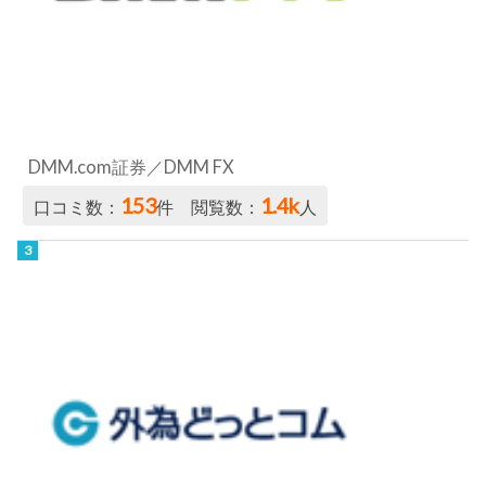
DMM.com証券／DMM FX
153
1.4k
口コミ数：
件 閲覧数：
人