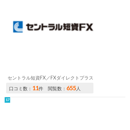
セントラル短資FX／FXダイレクトプラス
11
655
口コミ数：
件 閲覧数：
人