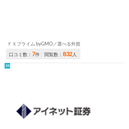
ＦＸプライム byGMO／選べる外貨
7
832
口コミ数：
件 閲覧数：
人