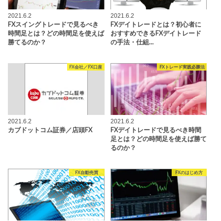
2021.6.2
2021.6.2
FXスイングトレードで見るべき
FXデイトレードとは？初心者に
時間足とは？どの時間足を使えば
おすすめできるFXデイトレード
勝てるのか？
の手法・仕組…
FX会社／FX口座
FXトレード実践必勝法
2021.6.2
2021.6.2
カブドットコム証券／店頭FX
FXデイトレードで見るべき時間
足とは？どの時間足を使えば勝て
るのか？
FX自動売買
FXのはじめ方