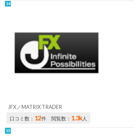
JFX／MATRIX TRADER
12
1.3k
口コミ数：
件 閲覧数：
人