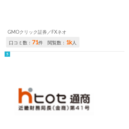
GMOクリック証券／FXネオ
71
1k
口コミ数：
件 閲覧数：
人