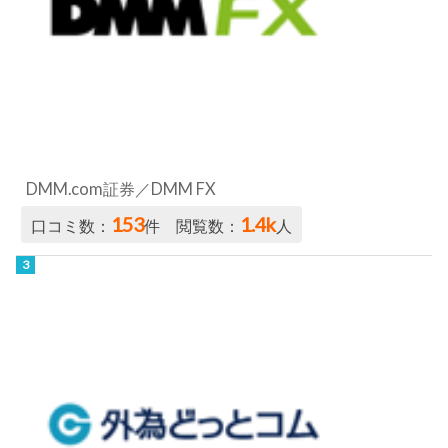
DMM.com証券／DMM FX
153
1.4k
口コミ数：
件 閲覧数：
人