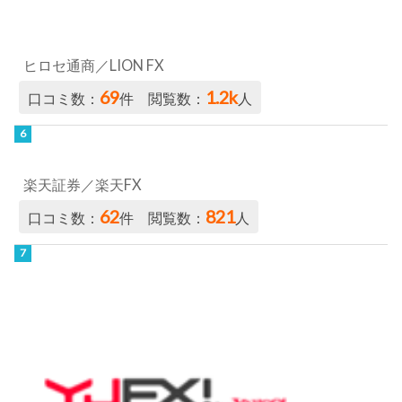
ヒロセ通商／LION FX
69
1.2k
口コミ数：
件 閲覧数：
人
楽天証券／楽天FX
62
821
口コミ数：
件 閲覧数：
人