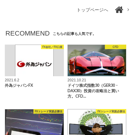
トップページへ
RECOMMEND
こちらの記事も人気です。
FX会社／FX口座
CFD
2021.6.2
2021.10.21
外為ジャパンFX
ドイツ株式指数30（GER30・
DAX30）投資の攻略法と買い
方。CFD…
FXトレード実践必勝法
FXトレード実践必勝法