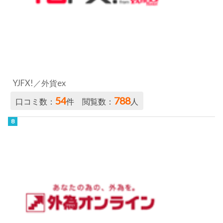
YJFX!／外貨ex
54
788
口コミ数：
件 閲覧数：
人