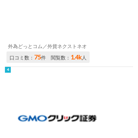
外為どっとコム／外貨ネクストネオ
75
1.4k
口コミ数：
件 閲覧数：
人