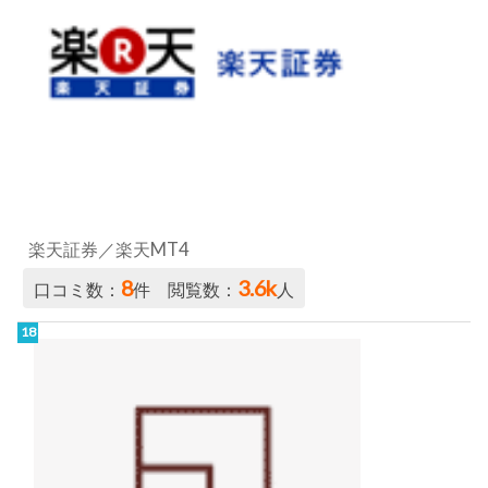
楽天証券／楽天MT4
8
3.6k
口コミ数：
件 閲覧数：
人