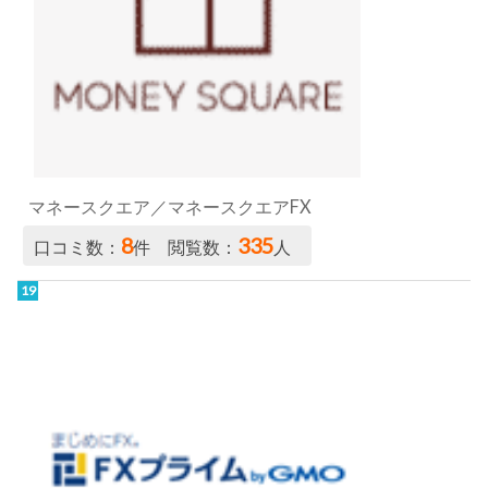
マネースクエア／マネースクエアFX
8
335
口コミ数：
件 閲覧数：
人