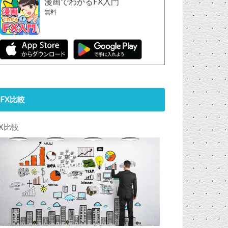
漫画でわかるFX入門
無料
FX比較
FX比較