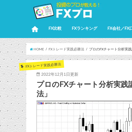
FX比較
FXランキング
FX会社／FX
HOME
FXトレード実践必勝法
プロのFXチャート分析実
FXトレード実践必勝法
2022年12月1日更新
プロのFXチャート分析実践
法」