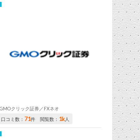
GMOクリック証券／FXネオ
71
1k
口コミ数：
件 閲覧数：
人