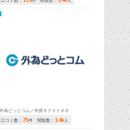
口コミ数：
件 閲覧数：
人
外為どっとコム／外貨ネクストネオ
75
1.4k
口コミ数：
件 閲覧数：
人