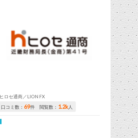
ヒロセ通商／LION FX
69
1.2k
口コミ数：
件 閲覧数：
人