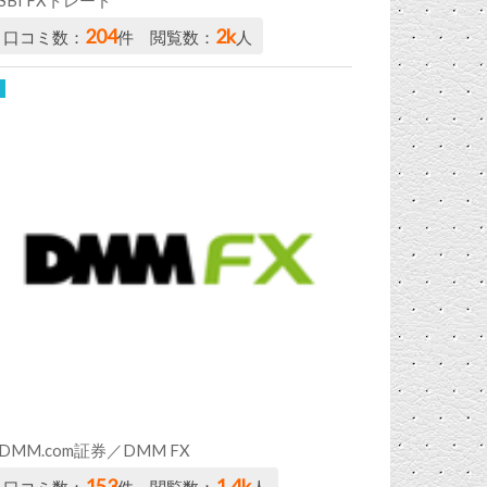
204
2k
口コミ数：
件 閲覧数：
人
DMM.com証券／DMM FX
153
1.4k