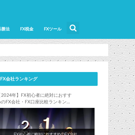
必勝法
FX税金
FXツール
FX会社ランキング
【2024年】FX初心者に絶対におすす
めのFX会社・FX口座比較ランキン
グ。FX初心者におすすめの理由・注
意点も合わせて解説します！