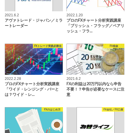
2021.6.2
2022.1.20
アヴァトレード・ジャパン／ミラ
プロのFXチャート分析実践講座
ートレーダー
「ブリッシュ・フラッグ／ベアリ
ッシュ・フラ…
FXトレード実践必勝法
FX税金
2022.2.28
2021.6.2
プロのFXチャート分析実践講座
FXの利益は20万円以内なら申告
「ワイド・レンジング・バーと
不要！？申告が必要なケースに注
は？ワイド・レ…
意
FXのはじめ方
FX会社／FX口座