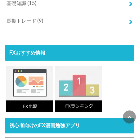
基礎知識
(15)
長期トレード
(9)
FXおすすめ情報
初心者向けのFX漫画勉強アプリ