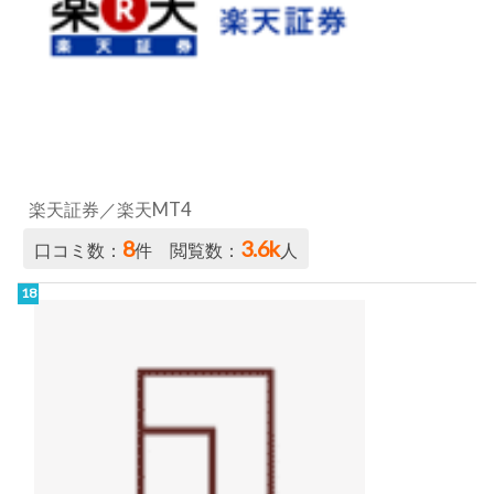
楽天証券／楽天MT4
8
3.6k
口コミ数：
件 閲覧数：
人