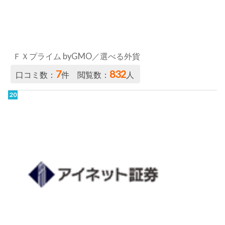
ＦＸプライム byGMO／選べる外貨
7
832
口コミ数：
件 閲覧数：
人