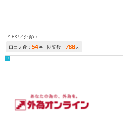
YJFX!／外貨ex
54
788
口コミ数：
件 閲覧数：
人