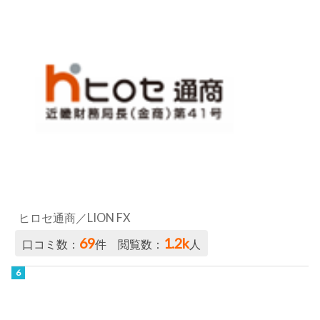
ヒロセ通商／LION FX
69
1.2k
口コミ数：
件 閲覧数：
人