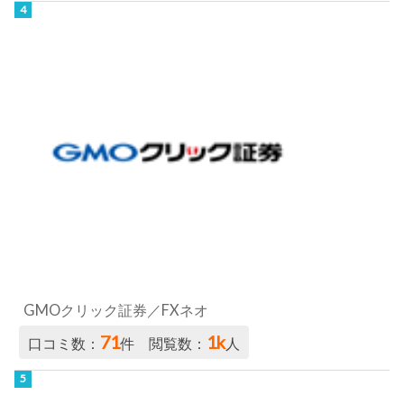
GMOクリック証券／FXネオ
71
1k
口コミ数：
件 閲覧数：
人