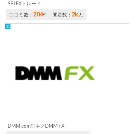
SBI FXトレード
204
2k
口コミ数：
件 閲覧数：
人
DMM.com証券／DMM FX