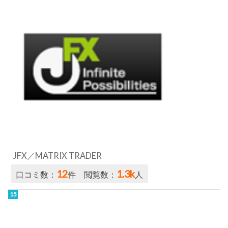
JFX／MATRIX TRADER
12
1.3k
口コミ数：
件 閲覧数：
人