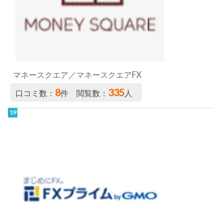
マネースクエア／マネースクエアFX
8
335
口コミ数：
件 閲覧数：
人