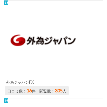
外為ジャパンFX
16
305
口コミ数：
件 閲覧数：
人