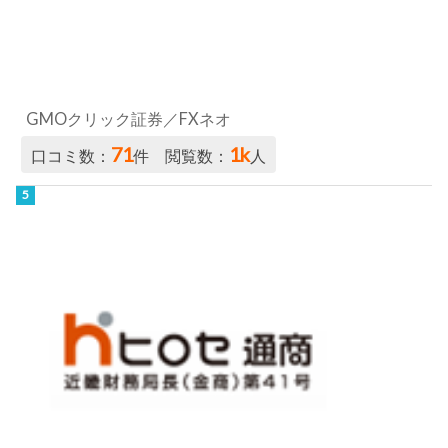
GMOクリック証券／FXネオ
71
1k
口コミ数：
件 閲覧数：
人