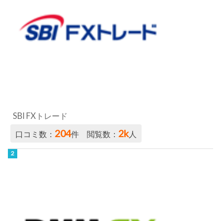
SBI FXトレード
204
2k
口コミ数：
件 閲覧数：
人