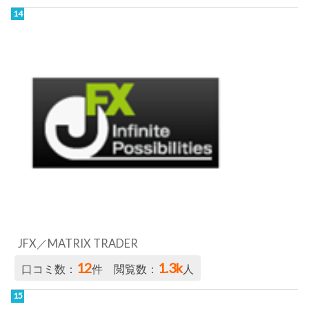
JFX／MATRIX TRADER
12
1.3k
口コミ数：
件 閲覧数：
人