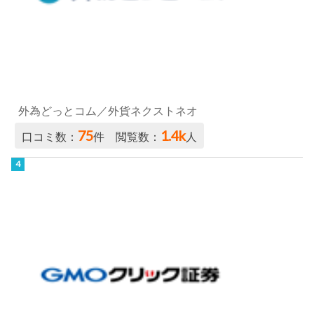
外為どっとコム／外貨ネクストネオ
75
1.4k
口コミ数：
件 閲覧数：
人