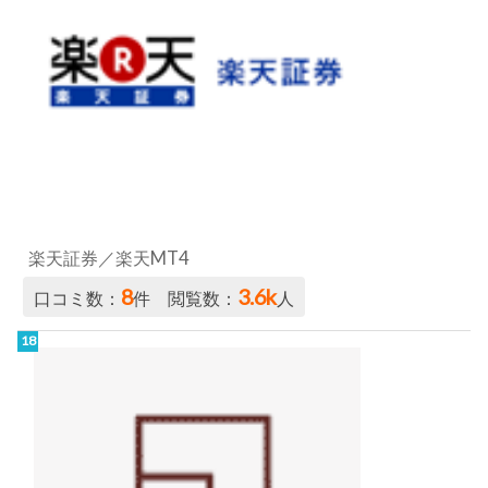
楽天証券／楽天MT4
8
3.6k
口コミ数：
件 閲覧数：
人