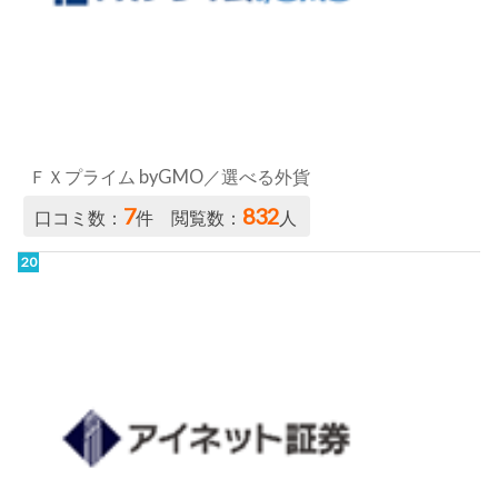
ＦＸプライム byGMO／選べる外貨
7
832
口コミ数：
件 閲覧数：
人