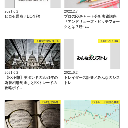
2021.6.2
2022.2.7
ヒロセ通商／LION FX
プロのFXチャート分析実践講座
「アンドリューズ・ピッチフォー
クとは？勝つ…
FX為替予想レポート
FX会社／FX口座
2021.6.2
2021.6.2
【FX予想】英ポンドの2021年の
トレイダーズ証券／みんなのシス
為替相場見通しとFXトレードの
トレ
攻略ポイ…
FXのはじめ方
FXトレード実践必勝法