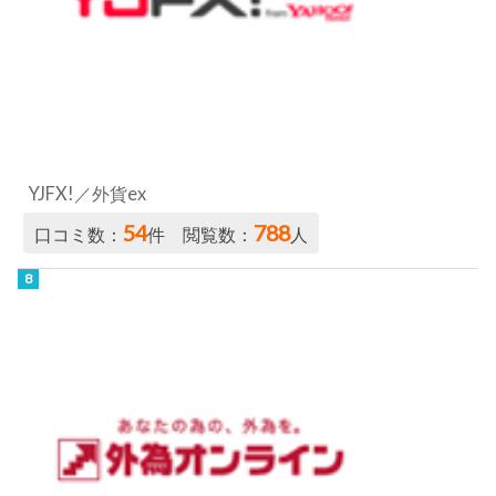
YJFX!／外貨ex
54
788
口コミ数：
件 閲覧数：
人