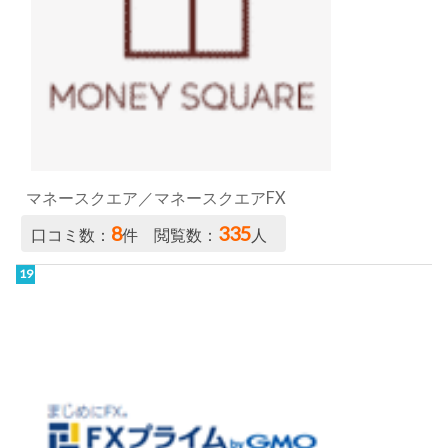
マネースクエア／マネースクエアFX
8
335
口コミ数：
件 閲覧数：
人