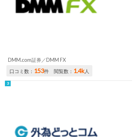
DMM.com証券／DMM FX
153
1.4k
口コミ数：
件 閲覧数：
人