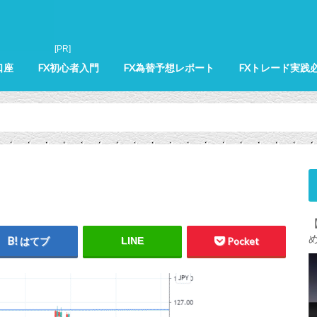
口座
FX初心者入門
FX為替予想レポート
FXトレード実践
はてブ
LINE
Pocket