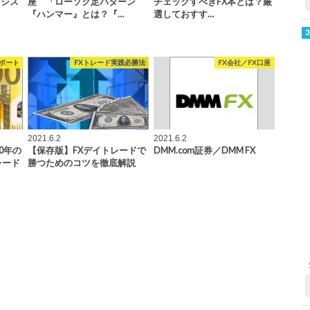
レジス
座 「ローソク足パターン
チェックすべきFX本とは？厳
『ハンマー』とは？『…
選しておすす…
ポート
FXトレード実践必勝法
FX会社／FX口座
2021.6.2
2021.6.2
0年の
【保存版】FXデイトレードで
DMM.com証券／DMM FX
レード
勝つためのコツを徹底解説