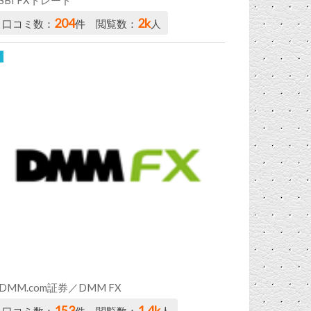
204
2k
口コミ数：
件 閲覧数：
人
DMM.com証券／DMM FX
153
1.4k