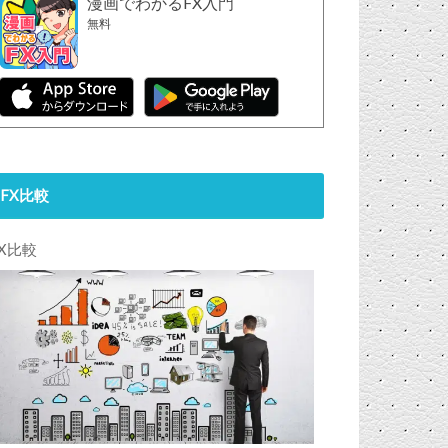
漫画でわかるFX入門
無料
FX比較
FX比較