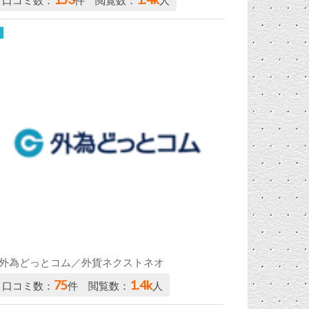
口コミ数：
件 閲覧数：
人
外為どっとコム／外貨ネクストネオ
75
1.4k
口コミ数：
件 閲覧数：
人