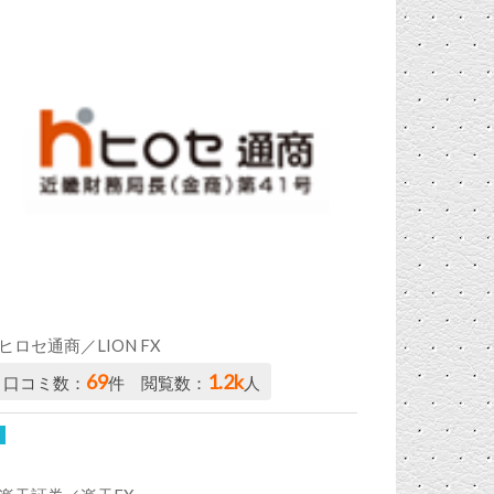
ヒロセ通商／LION FX
69
1.2k
口コミ数：
件 閲覧数：
人