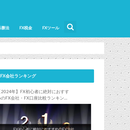
必勝法
FX税金
FXツール
FX会社ランキング
【2024年】FX初心者に絶対におすす
めのFX会社・FX口座比較ランキン
グ。FX初心者におすすめの理由・注
意点も合わせて解説します！