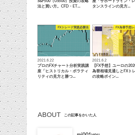
S&P500（US500）投資の攻略
座「サポートライン・
法と買い方。CFD・ET…
タンスラインの見方…
FXトレード実践必勝法
FX為替予想レ
2021.6.22
2021.6.2
プロのFXチャート分析実践講
【FX予想】ユーロの202
座「ヒストリカル・ボラティ
為替相場見通しとFXト
リティの見方と勝つ…
の攻略ポイン…
ABOUT
この記事をかいた人
mi001you