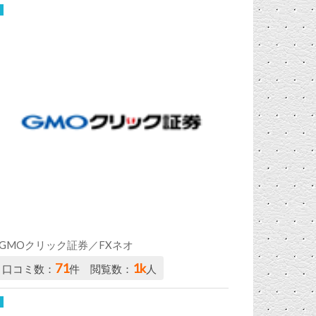
GMOクリック証券／FXネオ
71
1k
口コミ数：
件 閲覧数：
人