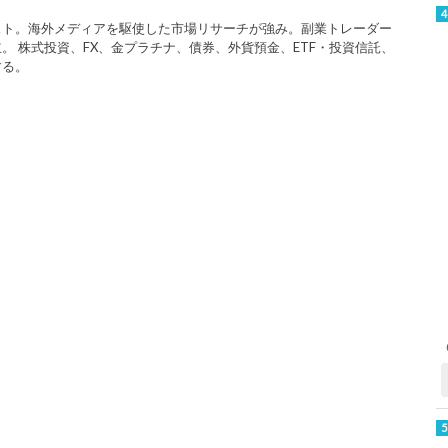
スト。海外メディアを駆使した市場リサーチが強み。副業トレーダー
。 株式投資、FX、金プラチナ、債券、外貨預金、ETF・投資信託、
する。