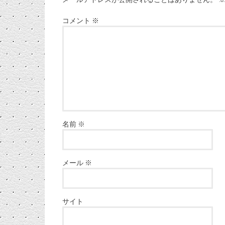
コメント
※
名前
※
メール
※
サイト