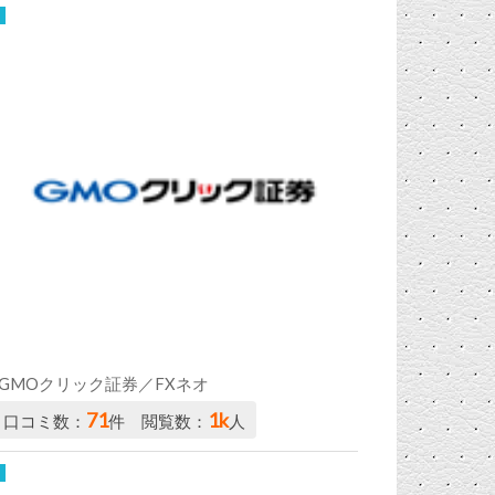
GMOクリック証券／FXネオ
71
1k
口コミ数：
件 閲覧数：
人