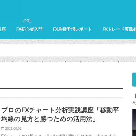
口座
FX初心者入門
FX為替予想レポート
FXトレード実践
プロのFXチャート分析実践講座「移動平
均線の見方と勝つための活用法」
2021.06.02