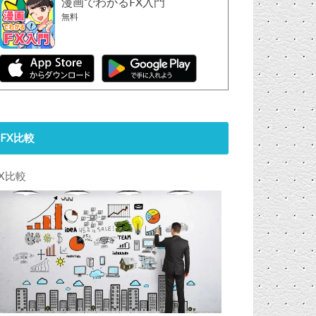
漫画でわかるFX入門
無料
FX比較
FX比較