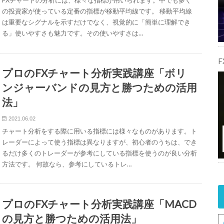
FXチャートの分析には、様々な指標が用いられます。中でも多く
の投資家が使っている定番の指標が移動平均線です。 移動平均線
は重要なシグナルを示すだけでなく、視覚的に「簡単に理解でき
る」使いやすさも魅力です。その使いやすさは…
プロのFXチャート分析実践講座「ボリ
ンジャーバンドの見方と勝つための活用
法」
2021.06.02
チャート分析をする際に用いる指標には様々なものがあります。ト
レーダーによって使う指標は異なりますが、初心者のうちは、でき
るだけ多くのトレーダーが参考にしている指標を使うのが良い分析
方法です。 何故なら、参考にしているトレ…
プロのFXチャート分析実践講座「MACD
の見方と勝つための活用法」