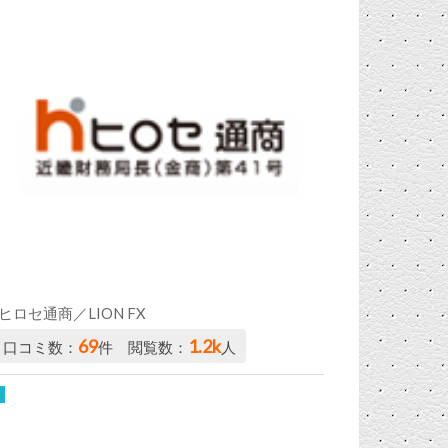
ヒロセ通商／LION FX
69
1.2k
口コミ数：
件 閲覧数：
人