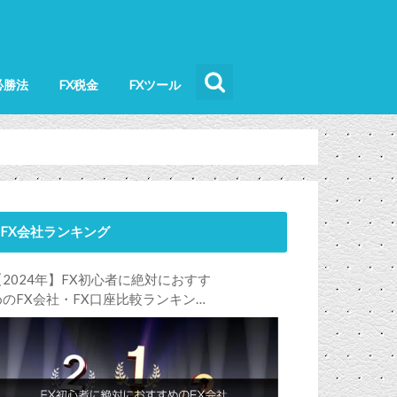
必勝法
FX税金
FXツール
FX会社ランキング
【2024年】FX初心者に絶対におすす
めのFX会社・FX口座比較ランキン
グ。FX初心者におすすめの理由・注
意点も合わせて解説します！