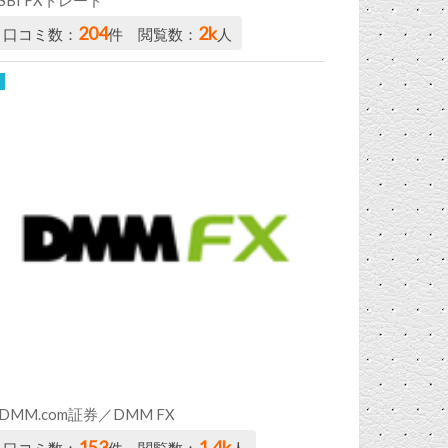
204
2k
口コミ数：
件 閲覧数：
人
DMM.com証券／DMM FX
153
1.4k