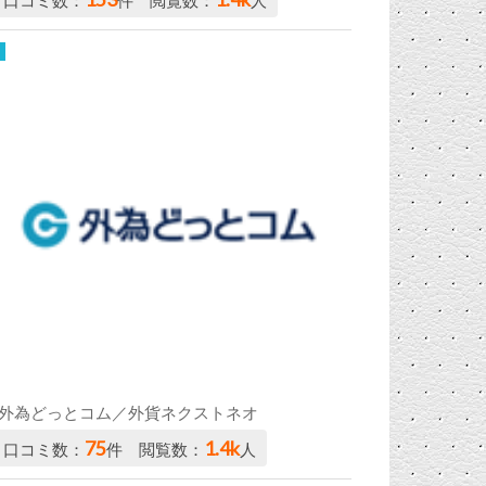
口コミ数：
件 閲覧数：
人
外為どっとコム／外貨ネクストネオ
75
1.4k
口コミ数：
件 閲覧数：
人