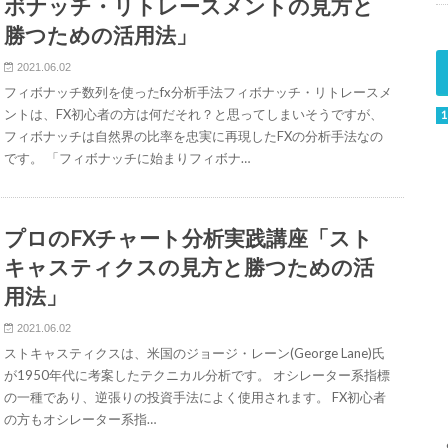
ボナッチ・リトレースメントの見方と
勝つための活用法」
2021.06.02
フィボナッチ数列を使ったfx分析手法フィボナッチ・リトレースメ
ントは、FX初心者の方は何だそれ？と思ってしまいそうですが、
フィボナッチは自然界の比率を忠実に再現したFXの分析手法なの
です。 「フィボナッチに始まりフィボナ…
プロのFXチャート分析実践講座「スト
キャスティクスの見方と勝つための活
用法」
2021.06.02
ストキャスティクスは、米国のジョージ・レーン(George Lane)氏
が1950年代に考案したテクニカル分析です。 オシレーター系指標
の一種であり、逆張りの投資手法によく使用されます。 FX初心者
の方もオシレーター系指…