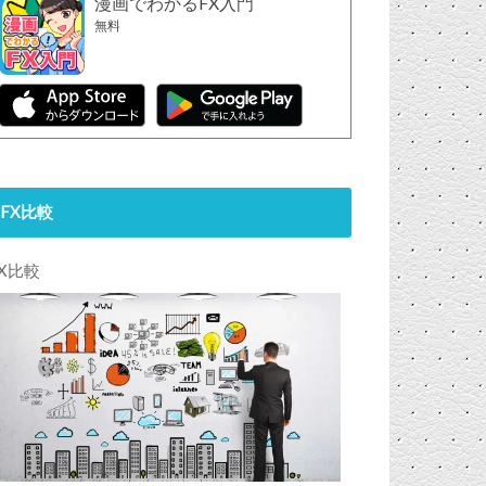
漫画でわかるFX入門
無料
FX比較
FX比較