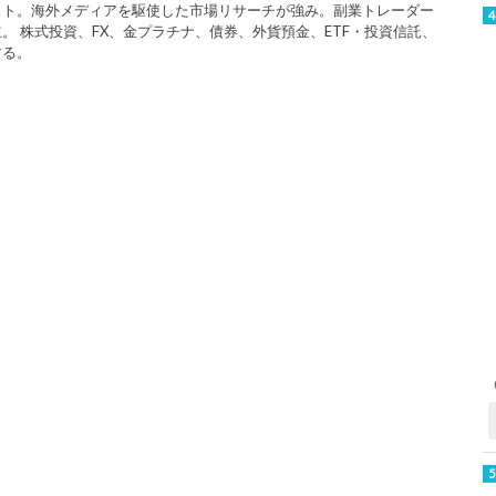
スト。海外メディアを駆使した市場リサーチが強み。副業トレーダー
。 株式投資、FX、金プラチナ、債券、外貨預金、ETF・投資信託、
する。