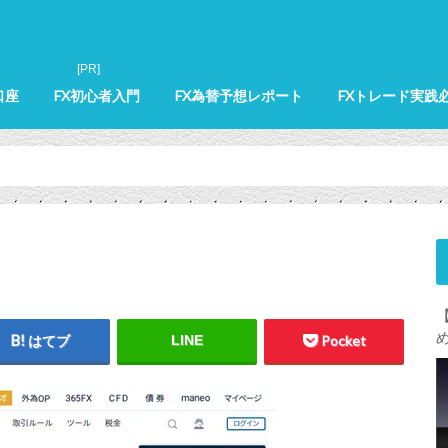
口座
FX初心者入門
FX為替予想レポート
FXトレード実践
はてブ
LINE
Pocket