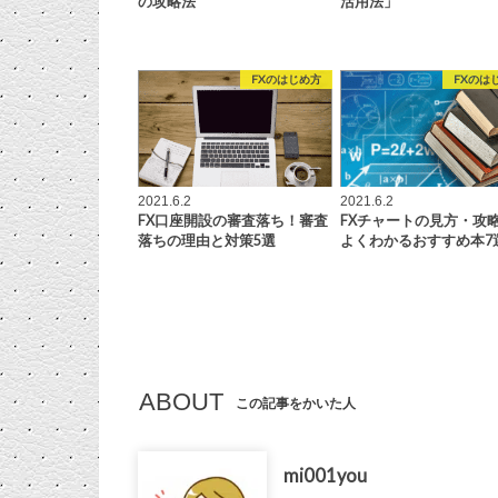
の攻略法
活用法」
FXのはじめ方
FXのは
2021.6.2
2021.6.2
FX口座開設の審査落ち！審査
FXチャートの見方・攻
落ちの理由と対策5選
よくわかるおすすめ本7
ABOUT
この記事をかいた人
mi001you