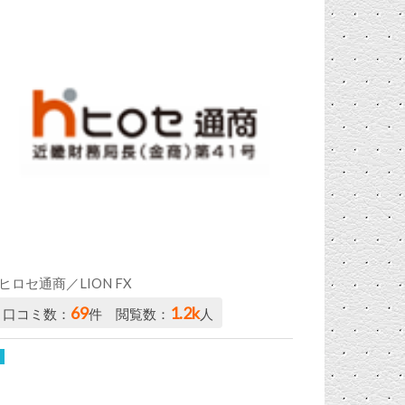
ヒロセ通商／LION FX
69
1.2k
口コミ数：
件 閲覧数：
人