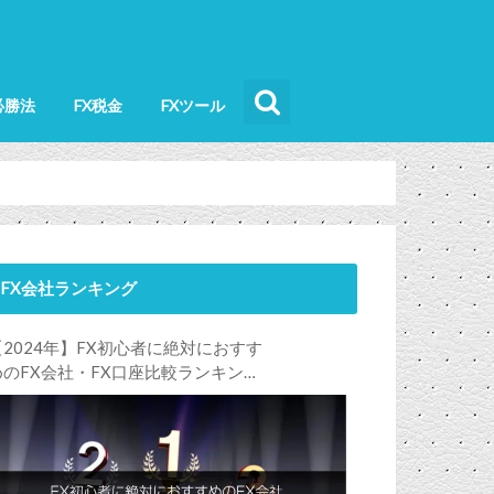
必勝法
FX税金
FXツール
FX会社ランキング
【2024年】FX初心者に絶対におすす
めのFX会社・FX口座比較ランキン
グ。FX初心者におすすめの理由・注
意点も合わせて解説します！