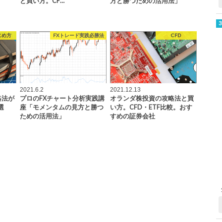
と買い方。CF…
方と勝つための活用法」
じめ方
FXトレード実践必勝法
CFD
2021.6.2
2021.12.13
略法が
プロのFXチャート分析実践講
オランダ株投資の攻略法と買
選
座「モメンタムの見方と勝つ
い方。CFD・ETF比較。おす
ための活用法」
すめの証券会社