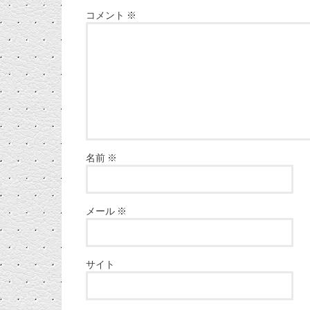
コメント
※
名前
※
メール
※
サイト