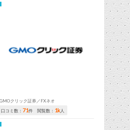
GMOクリック証券／FXネオ
71
1k
口コミ数：
件 閲覧数：
人