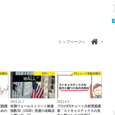
トップページへ
必勝法
CFD
FXトレード実践必勝法
2021.11.7
2021.6.2
実践講
米国ウォールストリート株価
プロのFXチャート分析実践講
ための
指数30（US30）投資の攻略法
座「ストキャスティクスの見