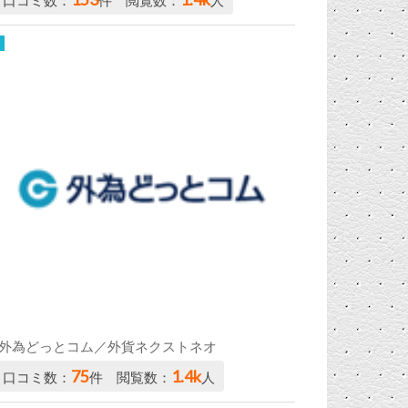
口コミ数：
件 閲覧数：
人
外為どっとコム／外貨ネクストネオ
75
1.4k
口コミ数：
件 閲覧数：
人